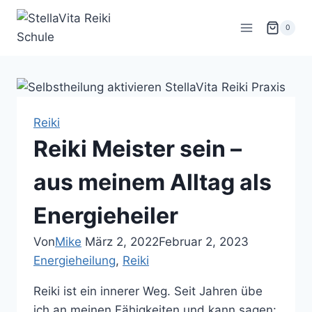
Zum
Inhalt
0
springen
Reiki
Reiki Meister sein –
aus meinem Alltag als
Energieheiler
Von
Mike
März 2, 2022
Februar 2, 2023
Energieheilung
, 
Reiki
Reiki ist ein innerer Weg. Seit Jahren übe
ich an meinen Fähigkeiten und kann sagen: