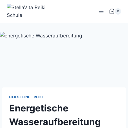
Zum
Inhalt
0
springen
HEILSTEINE
|
REIKI
Energetische
Wasseraufbereitung