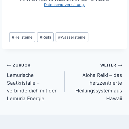
Datenschutzerklärung.
Schlagworte:
#
Heilsteine
#
Reiki
#
Wassersteine
Beitragsnavigation
ZURÜCK
WEITER
Lemurische
Aloha Reiki – das
Saatkristalle –
herzzentrierte
verbinde dich mit der
Heilungssystem aus
Lemuria Energie
Hawaii