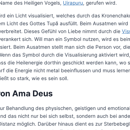
Name des Heiligen Vogels,
Uirapuru
, gerufen wird.
d ein Licht visualisiert, welches durch das Kronenchakr
m Licht des Gottes Tupã ausfüllt. Beim Ausatmen wird v
verbreitet. Dieses Gefühl von Liebe nimmt durch die
Vis
erankert sich. Will man ein Symbol nutzen, wird es bei
isiert. Beim Ausatmen stellt man sich die Person vor, di
enn das Symbol durch die Visualisierung aktiviert wird
ss die Heilenergie dorthin geschickt werden kann, wo s
f die Energie nicht metal beeinflussen und muss lernen
eßt so stark, wie es sein soll.
von Ama Deus
r Behandlung des physischen, geistigen und emotiona
nd das nicht nur bei sich selbst, sondern auch bei an
Distanz möglich. Darüber hinaus dient es zur Sterbebeg