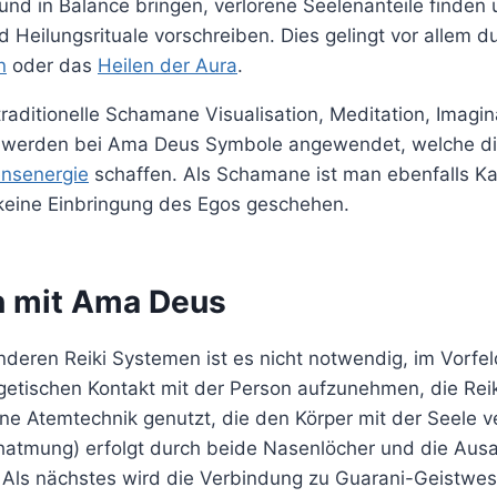
und in Balance bringen, verlorene Seelenanteile finden
 Heilungsrituale vorschreiben. Dies gelingt vor allem 
n
oder das
Heilen der Aura
.
aditionelle Schamane Visualisation, Meditation, Imagin
t, werden bei Ama Deus Symbole angewendet, welche di
ensenergie
schaffen. Als Schamane ist man ebenfalls Kan
 keine Einbringung des Egos geschehen.
n mit Ama Deus
nderen Reiki Systemen ist es nicht notwendig, im Vorfel
etischen Kontakt mit der Person aufzunehmen, die Reik
ne Atemtechnik genutzt, die den Körper mit der Seele ve
atmung) erfolgt durch beide Nasenlöcher und die Ausa
Als nächstes wird die Verbindung zu Guarani-Geistwe