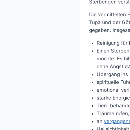
Sterbenden verst
Die vermittelten 
Tupã und der Göt
gegeben. Insges
Reinigung für 
Einen Sterben
möchte. Es hi
ohne Angst da
Übergang ins 
spirituelle Fü
emotional verl
starke Energi
Tiere behande
Träume rufen,
an
vergangen
Hellsichtigkeit