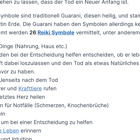
ehen zu lassen, dass der Tod ein Neuer Anfang ist.
Symbole sind traditionell Guarani, diesen heilig, und s
tin Erde. Die Guarani haben den Symbolen allerdings 
amt werden
26
Reiki Symbole
vermittelt, unter anderem
Dinge (Nahrung, Haus etc.)
den bei der Entscheidung helfen entscheiden, ob er le
lft dabei loszulassen und den Tod als etwas Natürlich
vor zu haben.
Jenseits nach dem Tod
hrer und
Krafttiere
rufen
etztes Herz heilen
en für Notfälle (Schmerzen, Knochenbrüche)
ln
 um bei einer Entscheidung zu helfen
e Leben
erinnern
 und Intuition