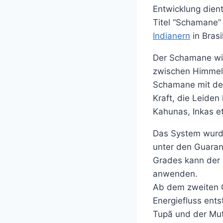
Entwicklung dien
Titel “Schamane” 
Indianern
in Brasi
Der Schamane wir
zwischen Himmel 
Schamane mit der
Kraft, die Leiden 
Kahunas, Inkas e
Das System wur
unter den Guarani
Grades kann der 
anwenden.
Ab dem zweiten 
Energiefluss ent
Tupã und der Mut