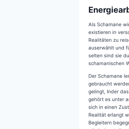
Energiear
Als Schamane wir
existieren in ver
Realitäten zu re
auserwählt und f
selten sind sie 
schamanischen W
Der Schamane ler
gebraucht werden,
gelingt, Inder d
gehört es unter 
sich in einen Zus
Realität erlangt 
Begleitern begeg