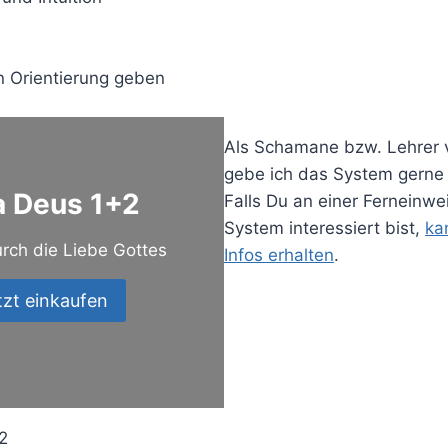
 Orientierung geben
Als Schamane bzw. Lehrer
gebe ich das System gerne 
 Deus 1+2
Falls Du an einer Ferneinwe
System interessiert bist,
ka
rch die Liebe Gottes
Infos erhalten
.
tzt einkaufen
2