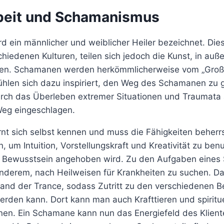
beit und Schamanismus
d ein männlicher und weiblicher Heiler bezeichnet. D
schiedenen Kulturen, teilen sich jedoch die Kunst, in auß
isen. Schamanen werden herkömmlicherweise vom „Groß
ühlen sich dazu inspiriert, den Weg des Schamanen zu 
durch das Überleben extremer Situationen und Traumata
eg eingeschlagen.
nt sich selbst kennen und muss die Fähigkeiten beherr
 um Intuition, Vorstellungskraft und Kreativität zu ben
as Bewusstsein angehoben wird. Zu den Aufgaben eine
anderem, nach Heilweisen für Krankheiten zu suchen. D
tand der Trance, sodass Zutritt zu den verschiedenen B
werden kann. Dort kann man auch Krafttieren und spiritu
nen. Ein Schamane kann nun das Energiefeld des Klient