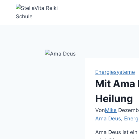
Zum
Inhalt
springen
Energiesysteme
Mit Ama 
Heilung
Von
Mike
Dezembe
Ama Deus
, 
Energ
Ama Deus ist ein