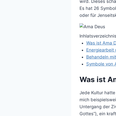
wird. Dieses scha
Es hat 26 Symbol
oder für Jenseit
Inhlatsverzeichni
Was ist Ama 
Energiearbei
Behandeln mi
Symbole von 
Was ist A
Jede Kultur hatte
mich beispielswei
Untergang der Ziv
Gottes”), ein kra