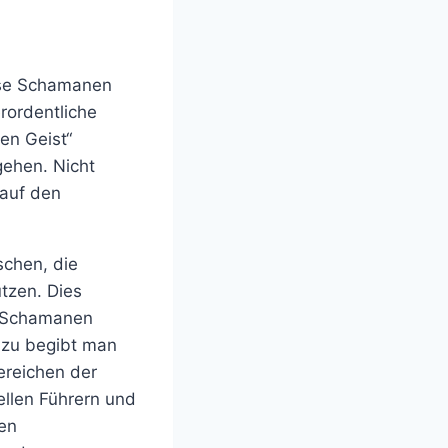
iese Schamanen
erordentliche
en Geist“
gehen. Nicht
 auf den
schen, die
utzen. Dies
s Schamanen
azu begibt man
ereichen der
ellen Führern und
en