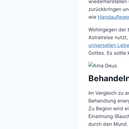
wiederherstellen 
zurückbringen und
wie
Handauflege
Wohingegen der tr
Astralreise nutz
universellen Leb
Gottes. Es sollte
Behandel
Im Vergleich zu a
Behandlung energ
Zu Beginn wird ei
Einatmung (Bauch
durch den Mund. 