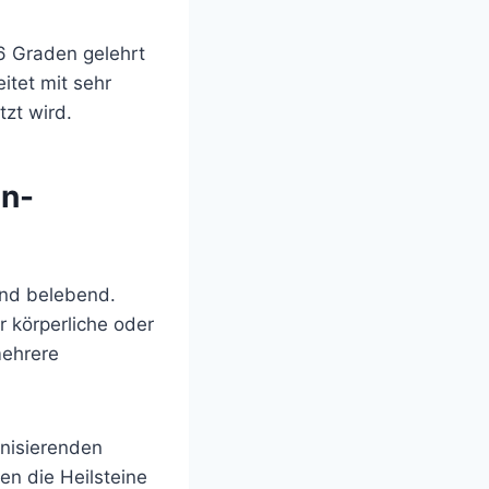
 6 Graden gelehrt
itet mit sehr
zt wird.
in-
und belebend.
r körperliche oder
mehrere
onisierenden
en die Heilsteine