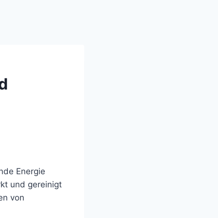
nd
ende Energie
kt und gereinigt
ien von