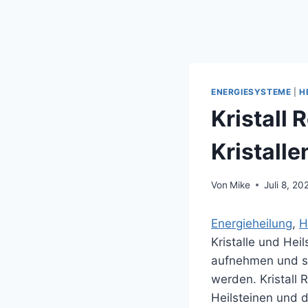
ENERGIESYSTEME
|
H
Kristall 
Kristall
Von
Mike
Juli 8, 20
Energieheilung
, 
H
Kristalle und Hei
aufnehmen und spe
werden. Kristall 
Heilsteinen und 