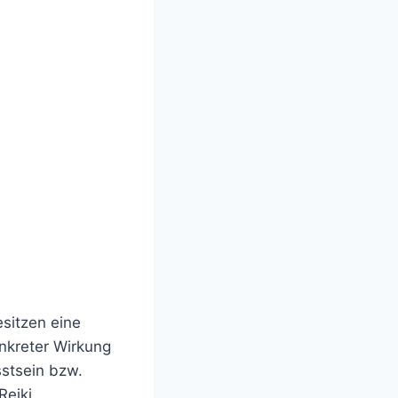
sitzen eine
onkreter Wirkung
sstsein bzw.
Reiki