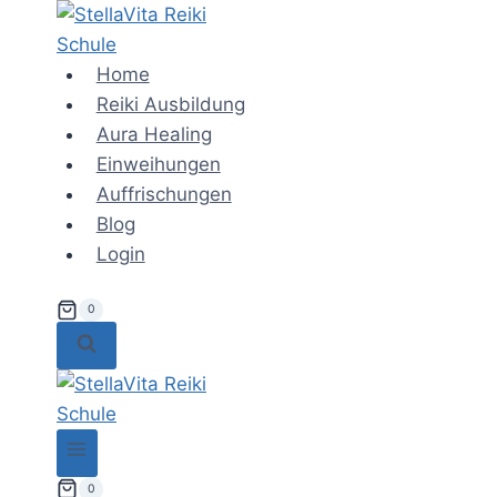
Zum
Inhalt
springen
Home
Reiki Ausbildung
Aura Healing
Einweihungen
Auffrischungen
Blog
Login
0
0