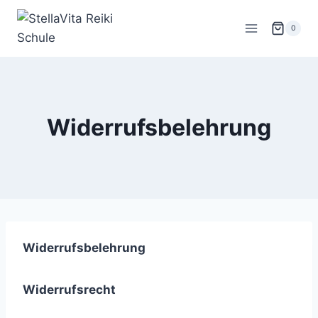
Zum
Inhalt
0
springen
Widerrufsbelehrung
Widerrufsbelehrung
Widerrufsrecht