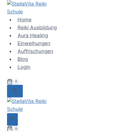
Zum
Inhalt
springen
Home
Reiki Ausbildung
Aura Healing
Einweihungen
Auffrischungen
Blog
Login
0
0