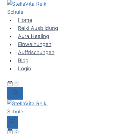
Zum
Inhalt
springen
Home
Reiki Ausbildung
Aura Healing
Einweihungen
Auffrischungen
Blog
Login
0
0