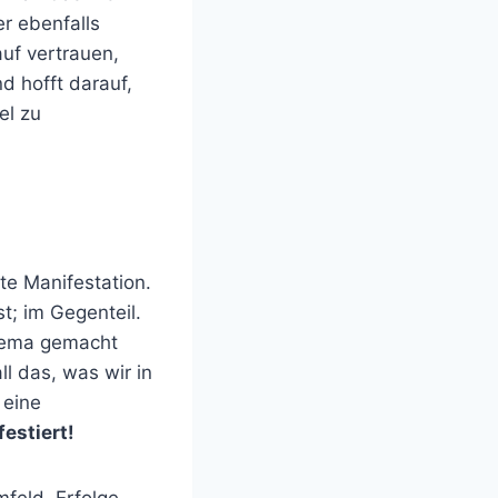
r ebenfalls
uf vertrauen,
d hofft darauf,
el zu
te Manifestation.
t; im Gegenteil.
Thema gemacht
l das, was wir in
 eine
estiert!
feld, Erfolge,