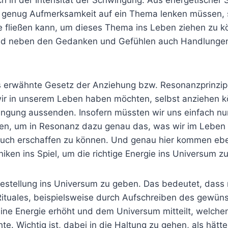
r genug Aufmerksamkeit auf ein Thema lenken müssen,
 fließen kann, um dieses Thema ins Leben ziehen zu k
nd neben den Gedanken und Gefühlen auch Handlunge
s erwähnte Gesetz der Anziehung bzw. Resonanzprinzip i
 wir in unserem Leben haben möchten, selbst anziehen 
ingung aussenden. Insofern müssten wir uns einfach nur 
en, um in Resonanz dazu genau das, was wir im Leben
uch erschaffen zu können. Und genau hier kommen eben
ken ins Spiel, um die richtige Energie ins Universum z
 Bestellung ins Universum zu geben. Das bedeutet, das
 Rituales, beispielsweise durch Aufschreiben des gewün
eine Energie erhöht und dem Universum mitteilt, welc
hte. Wichtig ist, dabei in die Haltung zu gehen, als hätt