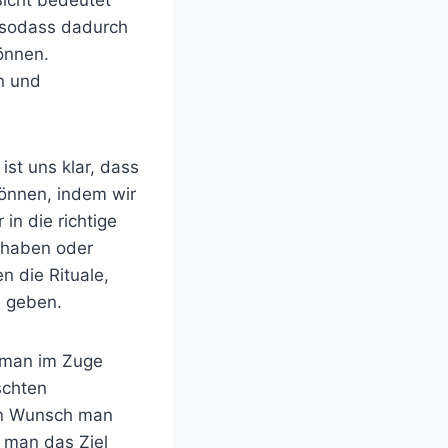
 sodass dadurch
önnen.
n und
st uns klar, dass
können, indem wir
in die richtige
 haben oder
 die Rituale,
u geben.
s man im Zuge
schten
hen Wunsch man
e man das Ziel