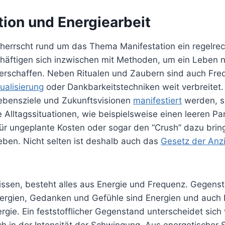
tion und Energiearbeit
 herrscht rund um das Thema Manifestation ein regelre
chäftigen sich inzwischen mit Methoden, um ein Leben 
 erschaffen. Neben Ritualen und Zaubern sind auch Fre
ualisierung
oder Dankbarkeitstechniken weit verbreitet
Lebensziele und Zukunftsvisionen
manifestiert
werden, s
Alltagssituationen, wie beispielsweise einen leeren Par
für ungeplante Kosten oder sogar den “Crush” dazu brin
ieben. Nicht selten ist deshalb auch das
Gesetz der Anz
wissen, besteht alles aus Energie und Frequenz. Gegens
Energien, Gedanken und Gefühle sind Energien und auc
gie. Ein feststofflicher Gegenstand unterscheidet sich
h in der Intensität der Schwingung. Aus energetischer 