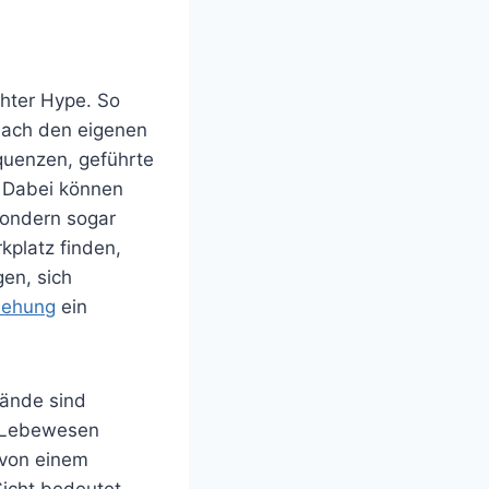
chter Hype. So
nach den eigenen
quenzen, geführte
. Dabei können
ondern sogar
kplatz finden,
gen, sich
iehung
ein
tände sind
h Lebewesen
 von einem
Sicht bedeutet