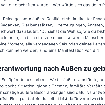
 von dir erschaffen wurden. Wer würde sich das denn fre
. Deine gesamte äußere Realität steht in direkter Reson
 Gedanken, Glaubenssätzen, Überzeugungen, Ängsten,
ichwort dazu lautet: “Du siehst die Welt so, wie du bis
nzip kennen, sind sich trotzdem noch so wenig Menschen
eine Moment, alle vergangenen Sekunden deines Leben
ch kommen werden, sind eine Manifestation von dir!
Verantwortung nach Außen zu ge
er Schöpfer deines Lebens. Weder äußere Umstände, no
politische Situation, globale Themen, familiäre Verhältni
 sonstige äußere Beschränkungen sind dafür verantwor
affst. Einzig und allein du selbst bist dafür verantwortli
n stets ihre Verantwortung für ihr Leben ab und mache