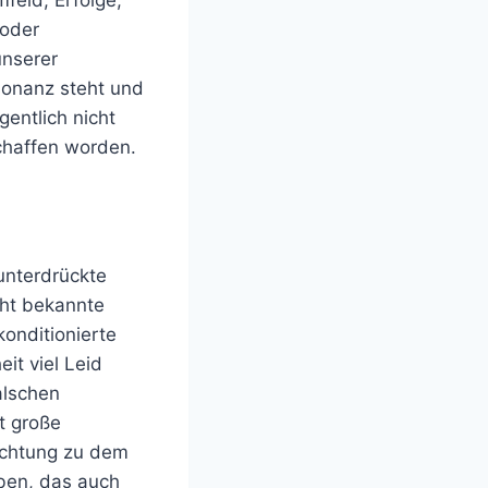
 oder
unserer
esonanz steht und
gentlich nicht
chaffen worden.
unterdrückte
cht bekannte
konditionierte
it viel Leid
alschen
t große
Richtung zu dem
uben, das auch