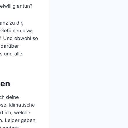
iwillig antun?
anz zu dir,
 Gefühlen usw.
t”. Und obwohl so
 darüber
s und alle
ben
ch deine
sse, klimatische
tlich, welche
ch. Leider geben
n andere