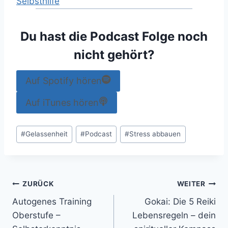
Selbsthilfe
Du hast die Podcast Folge noch
nicht gehört?
Auf Spotify hören
Auf iTunes hören
Schlagworte:
#
Gelassenheit
#
Podcast
#
Stress abbauen
Beitragsnavigation
ZURÜCK
WEITER
Autogenes Training
Gokai: Die 5 Reiki
Oberstufe –
Lebensregeln – dein