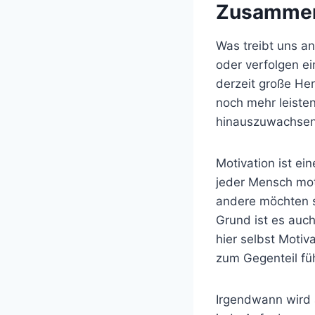
Zusammen
Was treibt uns a
oder verfolgen ei
derzeit große He
noch mehr leiste
hinauszuwachse
Motivation ist ei
jeder Mensch moti
andere möchten s
Grund ist es auch
hier selbst Motiv
zum Gegenteil fü
Irgendwann wird 