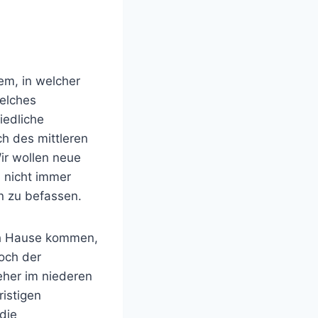
em, in welcher
elches
iedliche
ch des mittleren
Wir wollen neue
h nicht immer
n zu befassen.
ch Hause kommen,
noch der
eher im niederen
ristigen
die