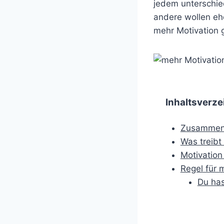
jedem unterschied
andere wollen ehe
mehr Motivation 
Inhaltsverze
Zusammenf
Was treibt
Motivation 
Regel für 
Du has