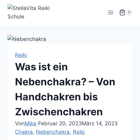
Zum
Inhalt
0
springen
Reiki
Was ist ein
Nebenchakra? – Von
Handchakren bis
Zwischenchakren
Von
Mike
Februar 20, 2023
März 14, 2023
Chakra
, 
Nebenchakra
, 
Reiki