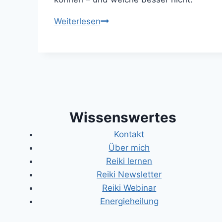
Energetische
Weiterlesen
Wasseraufbereitung
durch
Wassersteine
und
Reiki
Wissenswertes
Kontakt
Über mich
Reiki lernen
Reiki Newsletter
Reiki Webinar
Energieheilung