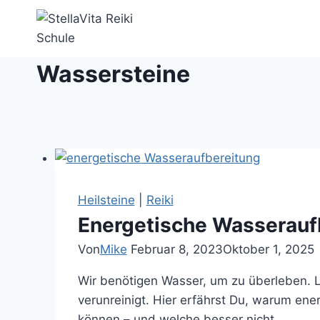
Zum
Inhalt
springen
Wassersteine
Heilsteine
|
Reiki
Energetische Wasseraufb
Von
Mike
Februar 8, 2023
Oktober 1, 2025
Wir benötigen Wasser, um zu überleben. 
verunreinigt. Hier erfährst Du, warum ene
können – und welche besser nicht.