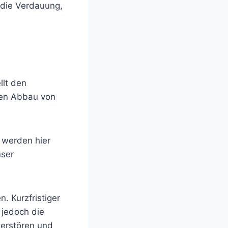
e die Verdauung,
llt den
den Abbau von
.
 werden hier
nser
. Kurzfristiger
 jedoch die
zerstören und