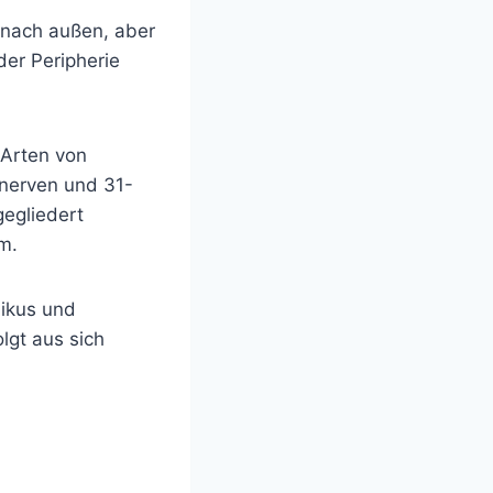
 nach außen, aber
der Peripherie
 Arten von
nnerven und 31-
gegliedert
m.
hikus und
lgt aus sich