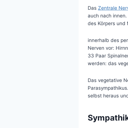
Das
Zentrale Ne
auch nach innen.
des Körpers und 
innerhalb des pe
Nerven vor: Hirn
33 Paar Spinalne
werden: das veg
Das vegetative N
Parasympathikus.
selbst heraus und
Sympathi