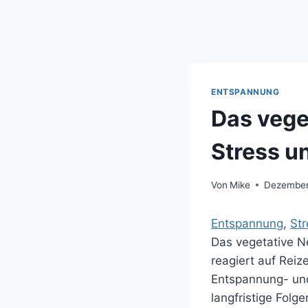
ENTSPANNUNG
Das vege
Stress u
Von
Mike
Dezember
Entspannung
, 
St
Das vegetative N
reagiert auf Rei
Entspannung- un
langfristige Folg