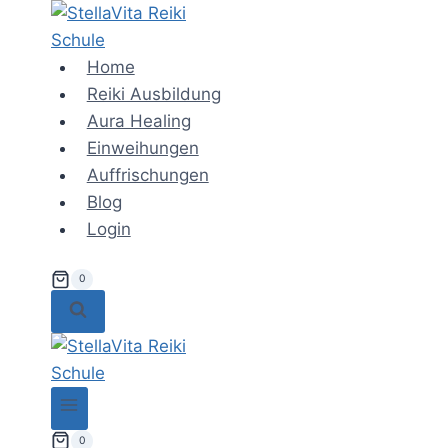
Zum
Inhalt
springen
Home
Reiki Ausbildung
Aura Healing
Einweihungen
Auffrischungen
Blog
Login
0
0