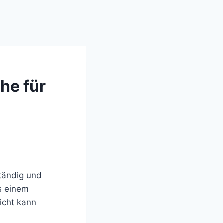
he für
tändig und
s einem
icht kann