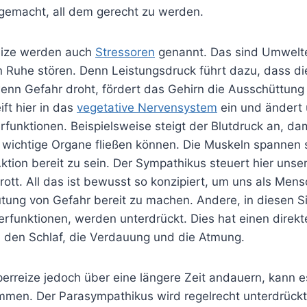
gemacht, all dem gerecht zu werden.
eize werden auch
Stressoren
genannt. Das sind Umwelte
en Ruhe stören. Denn Leistungsdruck führt dazu, dass d
enn Gefahr droht, fördert das Gehirn die Ausschüttung 
ft hier in das
vegetative Nervensystem
ein und ändert
funktionen. Beispielsweise steigt der Blutdruck an, da
 wichtige Organe fließen können. Die Muskeln spannen s
tion bereit zu sein. Der Sympathikus steuert hier unse
rott. All das ist bewusst so konzipiert, um uns als Mens
tung von Gefahr bereit zu machen. Andere, in diesen S
rfunktionen, werden unterdrückt. Dies hat einen direkte
, den Schlaf, die Verdauung und die Atmung.
perreize jedoch über eine längere Zeit andauern, kann e
men. Der Parasympathikus wird regelrecht unterdrück