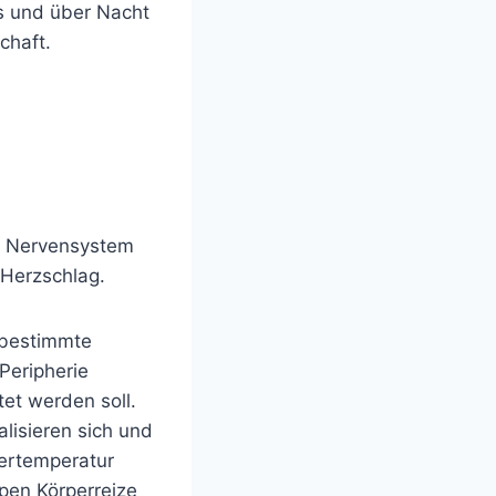
s und über Nacht
chaft.
ve Nervensystem
 Herzschlag.
 bestimmte
Peripherie
et werden soll.
lisieren sich und
pertemperatur
pen Körperreize