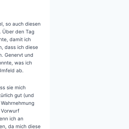
el, so auch diesen
t. Über den Tag
hte, damit ich
, dass ich diese
m. Genervt und
onnte, was ich
 Umfeld ab.
ss sie mich
ürlich gut (und
und Wahrnehmung
s Vorwurf
enn ich an
en, da mich diese