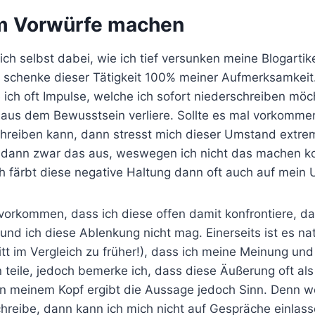
 Vorwürfe machen
ich selbst dabei, wie ich tief versunken meine Blogartik
Ich schenke dieser Tätigkeit 100% meiner Aufmerksamkei
 ich oft Impulse, welche ich sofort niederschreiben möc
 aus dem Bewusstsein verliere. Sollte es mal vorkommen
schreiben kann, dann stresst mich dieser Umstand extre
ch dann zwar das aus, weswegen ich nicht das machen k
ch färbt diese negative Haltung dann oft auch auf mein
vorkommen, dass ich diese offen damit konfrontiere, da
nd ich diese Ablenkung nicht mag. Einerseits ist es nat
ritt im Vergleich zu früher!), dass ich meine Meinung 
 teile, jedoch bemerke ich, dass diese Äußerung oft al
 In meinem Kopf ergibt die Aussage jedoch Sinn. Denn w
hreibe, dann kann ich mich nicht auf Gespräche einlass