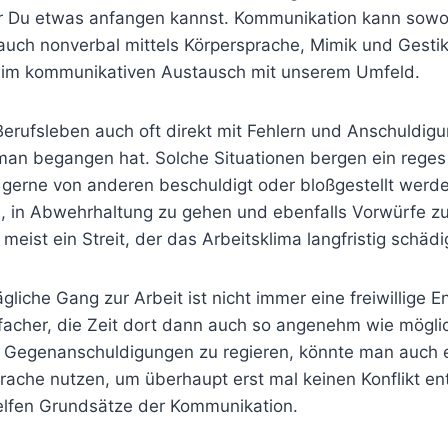
er Du etwas anfangen kannst. Kommunikation kann sowoh
auch nonverbal mittels Körpersprache, Mimik und Gestik
g im kommunikativen Austausch mit unserem Umfeld.
Berufsleben auch oft direkt mit Fehlern und Anschuldig
 man begangen hat. Solche Situationen bergen ein reges 
erne von anderen beschuldigt oder bloßgestellt werde
u, in Abwehrhaltung zu gehen und ebenfalls Vorwürfe z
 meist ein Streit, der das Arbeitsklima langfristig schäd
ägliche Gang zur Arbeit ist nicht immer eine freiwillige 
nfacher, die Zeit dort dann auch so angenehm wie mögli
it Gegenanschuldigungen zu regieren, könnte man auch 
rache nutzen, um überhaupt erst mal keinen Konflikt en
helfen Grundsätze der Kommunikation.