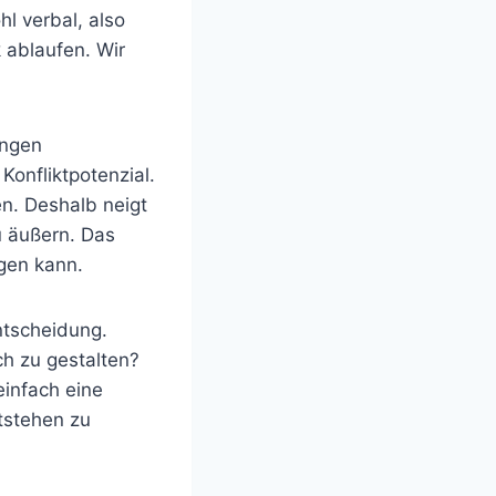
l verbal, also
 ablaufen. Wir
ungen
Konfliktpotenzial.
n. Deshalb neigt
u äußern. Das
igen kann.
Entscheidung.
ch zu gestalten?
einfach eine
tstehen zu