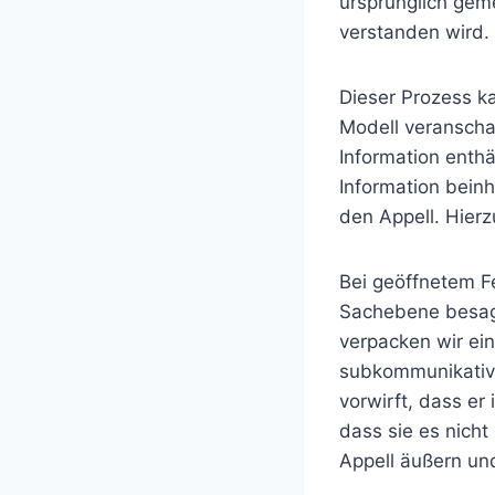
ursprünglich gem
verstanden wird.
Dieser Prozess k
Modell veranschau
Information enthä
Information bein
den Appell. Hierzu
Bei geöffnetem Fe
Sachebene besagt
verpacken wir ein
subkommunikative
vorwirft, dass er
dass sie es nicht
Appell äußern und