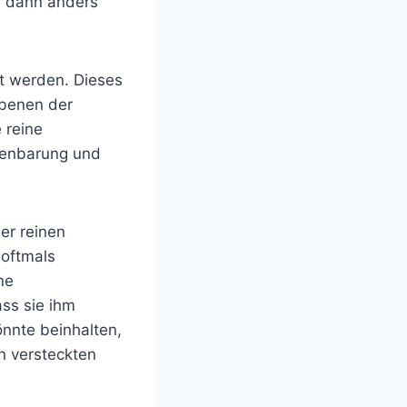
e dann anders
rt werden. Dieses
Ebenen der
 reine
ffenbarung und
der reinen
 oftmals
ne
ss sie ihm
önnte beinhalten,
en versteckten