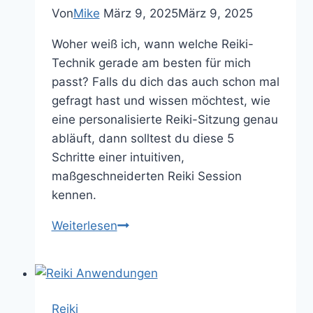
Von
Mike
März 9, 2025
März 9, 2025
Woher weiß ich, wann welche Reiki-
Technik gerade am besten für mich
passt? Falls du dich das auch schon mal
gefragt hast und wissen möchtest, wie
eine personalisierte Reiki-Sitzung genau
abläuft, dann solltest du diese 5
Schritte einer intuitiven,
maßgeschneiderten Reiki Session
kennen.
Reiki-
Weiterlesen
Sitzung
nach
Maß:
So
Reiki