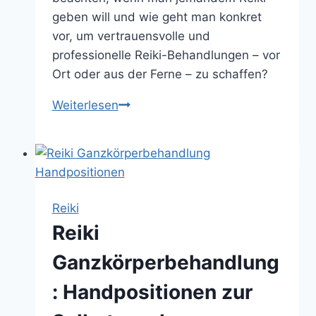
geben will und wie geht man konkret
vor, um vertrauensvolle und
professionelle Reiki-Behandlungen – vor
Ort oder aus der Ferne – zu schaffen?
Jemandem
Weiterlesen
Reiki
geben:
So
baust
du
Reiki
eine
Reiki
Reiki
Session
Ganzkörperbehandlung
für
: Handpositionen zur
eine
andere