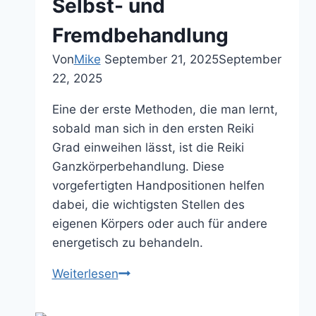
Selbst- und
Person
Fremdbehandlung
auf
Von
Mike
September 21, 2025
September
22, 2025
Eine der erste Methoden, die man lernt,
sobald man sich in den ersten Reiki
Grad einweihen lässt, ist die Reiki
Ganzkörperbehandlung. Diese
vorgefertigten Handpositionen helfen
dabei, die wichtigsten Stellen des
eigenen Körpers oder auch für andere
energetisch zu behandeln.
Reiki
Weiterlesen
Ganzkörperbehandlung:
Handpositionen