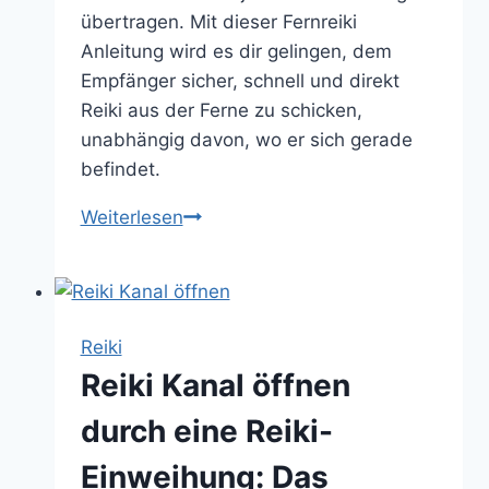
übertragen. Mit dieser Fernreiki
Anleitung wird es dir gelingen, dem
Empfänger sicher, schnell und direkt
Reiki aus der Ferne zu schicken,
unabhängig davon, wo er sich gerade
befindet.
Fernreiki
Weiterlesen
Anleitung:
So
führst
du
Reiki
Fernbehandlungen
Reiki Kanal öffnen
richtig
durch
durch eine Reiki-
Einweihung: Das