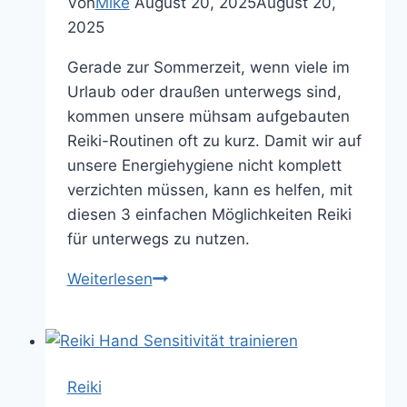
Von
Mike
August 20, 2025
August 20,
2025
Gerade zur Sommerzeit, wenn viele im
Urlaub oder draußen unterwegs sind,
kommen unsere mühsam aufgebauten
Reiki-Routinen oft zu kurz. Damit wir auf
unsere Energiehygiene nicht komplett
verzichten müssen, kann es helfen, mit
diesen 3 einfachen Möglichkeiten Reiki
für unterwegs zu nutzen.
Reiki
Weiterlesen
für
unterwegs:
Mit
diesen
Reiki
3