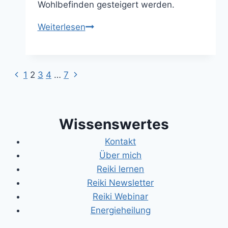
Wohlbefinden gesteigert werden.
Reiki
Weiterlesen
und
die
Reflexzonen
Vorherige
Nächste
Seitennavigation
1
2
3
4
…
7
des
Seite
Seite
menschlichen
Körpers
Wissenswertes
Kontakt
Über mich
Reiki lernen
Reiki Newsletter
Reiki Webinar
Energieheilung