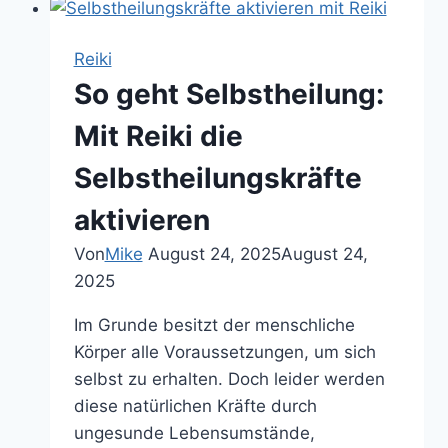
zur
Selbst-
Reiki
und
So geht Selbstheilung:
Fremdbehandlung
Mit Reiki die
Selbstheilungskräfte
aktivieren
Von
Mike
August 24, 2025
August 24,
2025
Im Grunde besitzt der menschliche
Körper alle Voraussetzungen, um sich
selbst zu erhalten. Doch leider werden
diese natürlichen Kräfte durch
ungesunde Lebensumstände,