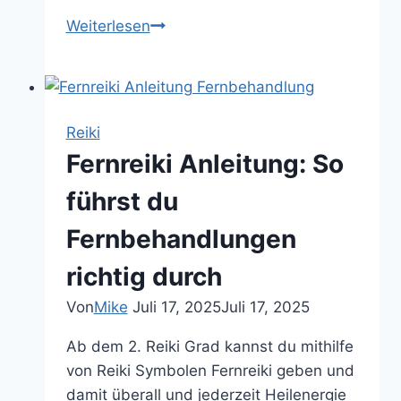
Hand
Weiterlesen
Sensitivität
trainieren:
steigere
deine
Reiki
feinstoffliche
Fernreiki Anleitung: So
Wahrnehmung
führst du
Fernbehandlungen
richtig durch
Von
Mike
Juli 17, 2025
Juli 17, 2025
Ab dem 2. Reiki Grad kannst du mithilfe
von Reiki Symbolen Fernreiki geben und
damit überall und jederzeit Heilenergie