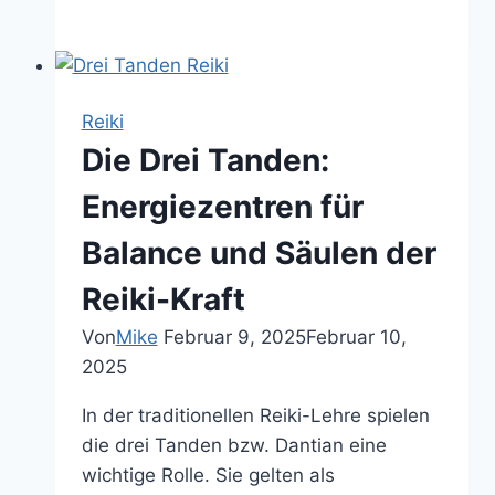
Fluss
mit
Reiki:
6
Reiki
kraftvolle
Die Drei Tanden:
Reiki
Anwendungen
Energiezentren für
für
Balance und Säulen der
deinen
Alltag
Reiki-Kraft
Von
Mike
Februar 9, 2025
Februar 10,
2025
In der traditionellen Reiki-Lehre spielen
die drei Tanden bzw. Dantian eine
wichtige Rolle. Sie gelten als