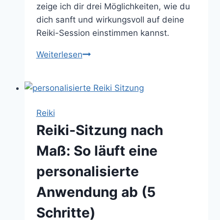
zeige ich dir drei Möglichkeiten, wie du
dich sanft und wirkungsvoll auf deine
Reiki-Session einstimmen kannst.
Reiki
Weiterlesen
Einstimmung:
3
einfache
Wege,
Reiki
dich
Reiki-Sitzung nach
auf
deine
Maß: So läuft eine
Reiki
personalisierte
Session
vorzubereiten
Anwendung ab (5
Schritte)