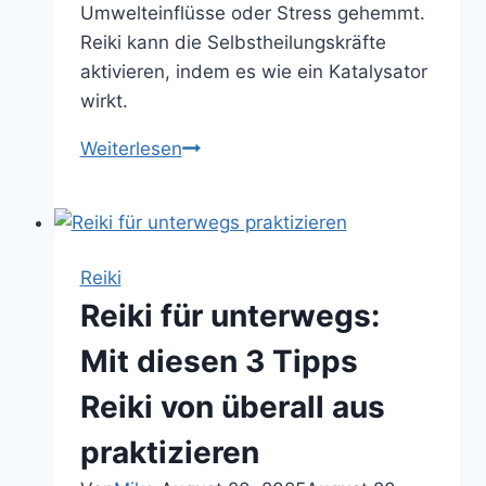
Umwelteinflüsse oder Stress gehemmt.
Reiki kann die Selbstheilungskräfte
aktivieren, indem es wie ein Katalysator
wirkt.
So
Weiterlesen
geht
Selbstheilung:
Mit
Reiki
Reiki
die
Reiki für unterwegs:
Selbstheilungskräfte
aktivieren
Mit diesen 3 Tipps
Reiki von überall aus
praktizieren