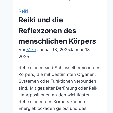
Wenn
Energiearbeit
Reiki
die
Reiki und die
moderne
Medizin
Reflexzonen des
ergänzt
menschlichen Körpers
Von
Mike
Januar 18, 2025
Januar 18,
2025
Reflexzonen sind Schlüsselbereiche des
Körpers, die mit bestimmten Organen,
Systemen oder Funktionen verbunden
sind. Mit gezielter Berührung oder Reiki
Handpositionen an den wichtigsten
Reflexzonen des Körpers können
Energieblockaden gelöst und das