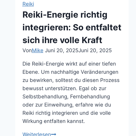
eine
Reiki
Reiki-
Reiki-Energie richtig
Einweihung:
Das
integrieren: So entfaltet
solltest
sich ihre volle Kraft
du
beachten
Von
Mike
Juni 20, 2025
Juni 20, 2025
Die Reiki-Energie wirkt auf einer tiefen
Ebene. Um nachhaltige Veränderungen
zu bewirken, solltest du diesen Prozess
bewusst unterstützen. Egal ob zur
Selbstbehandlung, Fernbehandlung
oder zur Einweihung, erfahre wie du
Reiki richtig integrieren und die volle
Wirkung entfalten kannst.
Reiki-
Weiterlesen