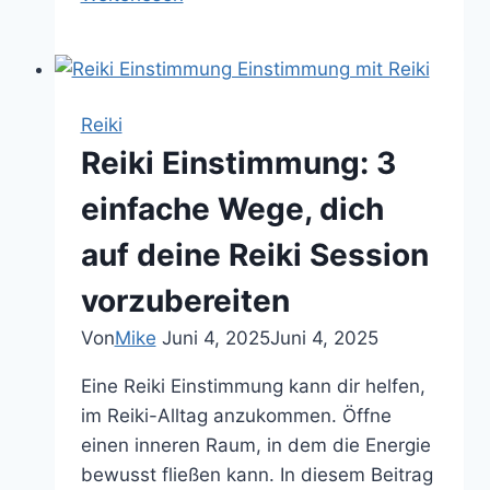
Energie
richtig
integrieren:
So
Reiki
entfaltet
Reiki Einstimmung: 3
sich
ihre
einfache Wege, dich
volle
auf deine Reiki Session
Kraft
vorzubereiten
Von
Mike
Juni 4, 2025
Juni 4, 2025
Eine Reiki Einstimmung kann dir helfen,
im Reiki-Alltag anzukommen. Öffne
einen inneren Raum, in dem die Energie
bewusst fließen kann. In diesem Beitrag