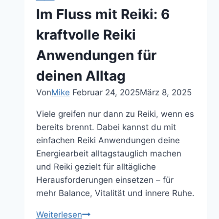
läuft
Im Fluss mit Reiki: 6
eine
personalisierte
kraftvolle Reiki
Anwendung
Anwendungen für
ab
(5
deinen Alltag
Schritte)
Von
Mike
Februar 24, 2025
März 8, 2025
Viele greifen nur dann zu Reiki, wenn es
bereits brennt. Dabei kannst du mit
einfachen Reiki Anwendungen deine
Energiearbeit alltagstauglich machen
und Reiki gezielt für alltägliche
Herausforderungen einsetzen – für
mehr Balance, Vitalität und innere Ruhe.
Im
Weiterlesen