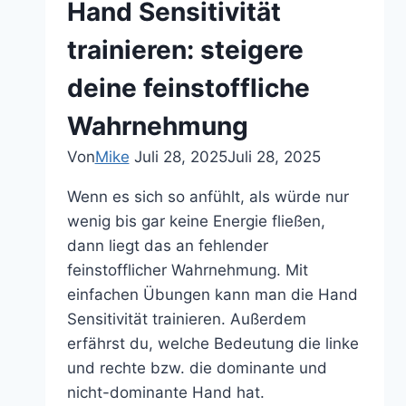
Hand Sensitivität
Tipps
Reiki
trainieren: steigere
von
deine feinstoffliche
überall
aus
Wahrnehmung
praktizieren
Von
Mike
Juli 28, 2025
Juli 28, 2025
Wenn es sich so anfühlt, als würde nur
wenig bis gar keine Energie fließen,
dann liegt das an fehlender
feinstofflicher Wahrnehmung. Mit
einfachen Übungen kann man die Hand
Sensitivität trainieren. Außerdem
erfährst du, welche Bedeutung die linke
und rechte bzw. die dominante und
nicht-dominante Hand hat.