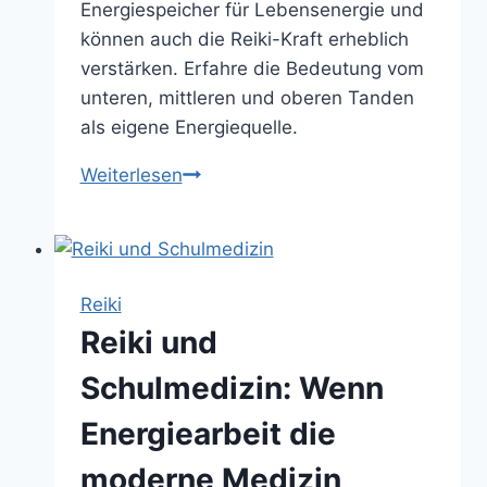
Energiespeicher für Lebensenergie und
können auch die Reiki-Kraft erheblich
verstärken. Erfahre die Bedeutung vom
unteren, mittleren und oberen Tanden
als eigene Energiequelle.
Die
Weiterlesen
Drei
Tanden:
Energiezentren
für
Reiki
Balance
Reiki und
und
Säulen
Schulmedizin: Wenn
der
Energiearbeit die
Reiki-
Kraft
moderne Medizin