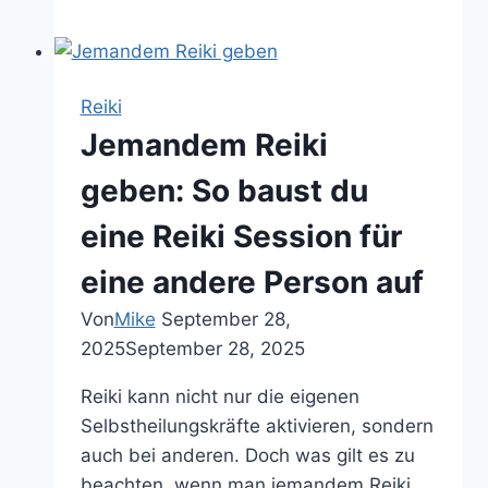
Kurzbehandlung:
schnelle
Handpositionen
bei
Reiki
Stress
Jemandem Reiki
und
Krankheit
geben: So baust du
eine Reiki Session für
eine andere Person auf
Von
Mike
September 28,
2025
September 28, 2025
Reiki kann nicht nur die eigenen
Selbstheilungskräfte aktivieren, sondern
auch bei anderen. Doch was gilt es zu
beachten, wenn man jemandem Reiki