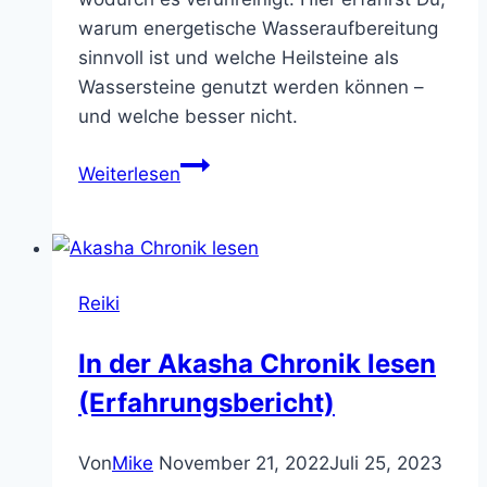
warum energetische Wasseraufbereitung
sinnvoll ist und welche Heilsteine als
Wassersteine genutzt werden können –
und welche besser nicht.
Energetische
Weiterlesen
Wasseraufbereitung
durch
Wassersteine
und
Reiki
Reiki
In der Akasha Chronik lesen
(Erfahrungsbericht)
Von
Mike
November 21, 2022
Juli 25, 2023