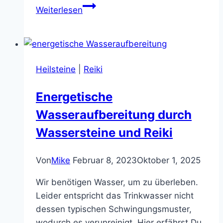
Fernheilung
Weiterlesen
&
Reiki
Symbole:
Möglichkeiten
Heilsteine
|
Reiki
mit
dem
Energetische
2.
Wasseraufbereitung durch
Reiki
Grad
Wassersteine und Reiki
Okuden
Von
Mike
Februar 8, 2023
Oktober 1, 2025
Wir benötigen Wasser, um zu überleben.
Leider entspricht das Trinkwasser nicht
dessen typischen Schwingungsmuster,
wodurch es verunreinigt. Hier erfährst Du,