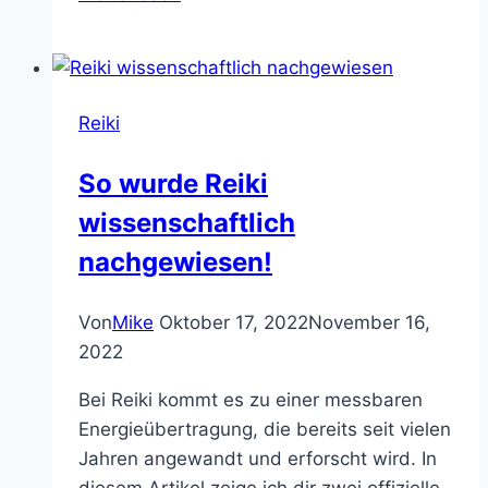
Lebensenergie
–
3
Gründe
Reiki
für
einen
So wurde Reiki
gestörten
wissenschaftlich
Energiefluss
nachgewiesen!
Von
Mike
Oktober 17, 2022
November 16,
2022
Bei Reiki kommt es zu einer messbaren
Energieübertragung, die bereits seit vielen
Jahren angewandt und erforscht wird. In