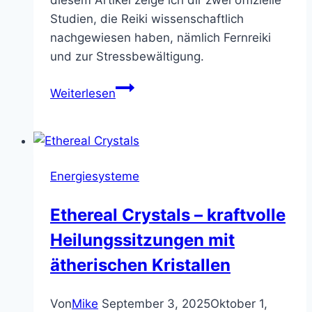
diesem Artikel zeige ich dir zwei offizielle
Studien, die Reiki wissenschaftlich
nachgewiesen haben, nämlich Fernreiki
und zur Stressbewältigung.
So
Weiterlesen
wurde
Reiki
wissenschaftlich
nachgewiesen!
Energiesysteme
Ethereal Crystals – kraftvolle
Heilungssitzungen mit
ätherischen Kristallen
Von
Mike
September 3, 2025
Oktober 1,