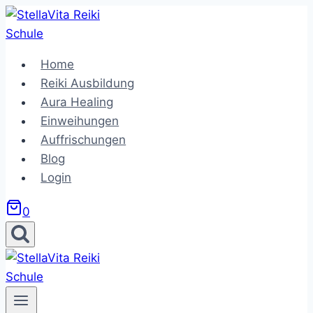
Zum
Inhalt
springen
Home
Reiki Ausbildung
Aura Healing
Einweihungen
Auffrischungen
Blog
Login
0