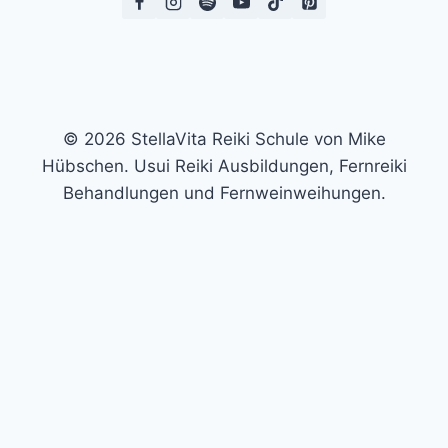
© 2026 StellaVita Reiki Schule von Mike
Hübschen. Usui Reiki Ausbildungen, Fernreiki
Behandlungen und Fernweinweihungen.
Trage hier deine E-Mail-Adresse ein und erhalte die
ausführliche Auswertung und einen kostenlosen
Videoimpuls per Mail. In meinem kostenlosen Video
zeige ich dir eine kleine Technik, mit der du es schaffen
kannst, deine eigene Aura-Farbe wahrzunehmen.