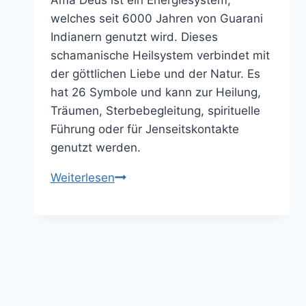
Ama Deus ist ein Energiesystem,
welches seit 6000 Jahren von Guarani
Indianern genutzt wird. Dieses
schamanische Heilsystem verbindet mit
der göttlichen Liebe und der Natur. Es
hat 26 Symbole und kann zur Heilung,
Träumen, Sterbebegleitung, spirituelle
Führung oder für Jenseitskontakte
genutzt werden.
Mit
Weiterlesen
Ama
Deus
auf
dem
Pfad
schamanischer