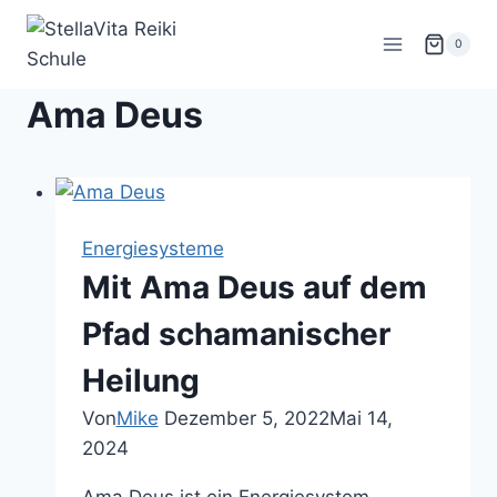
Zum
Inhalt
0
springen
Ama Deus
Energiesysteme
Mit Ama Deus auf dem
Pfad schamanischer
Heilung
Von
Mike
Dezember 5, 2022
Mai 14,
2024