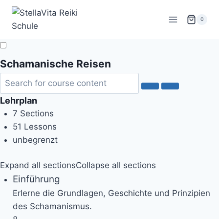
Zum
Inhalt
0
springen
Schamanische Reisen
Lehrplan
7 Sections
51 Lessons
unbegrenzt
Expand all sections
Collapse all sections
Einführung
Erlerne die Grundlagen, Geschichte und Prinzipien
des Schamanismus.