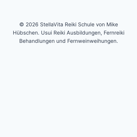
© 2026 StellaVita Reiki Schule von Mike
Hübschen. Usui Reiki Ausbildungen, Fernreiki
Behandlungen und Fernweinweihungen.
Trage hier deine E-Mail-Adresse ein und erhalte die
ausführliche Auswertung und einen kostenlosen
Videoimpuls per Mail. In meinem kostenlosen Video
zeige ich dir eine kleine Technik, mit der du es schaffen
kannst, deine eigene Aura-Farbe wahrzunehmen.