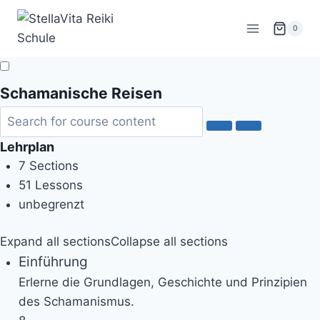
Zum
Inhalt
0
springen
Schamanische Reisen
Lehrplan
7 Sections
51 Lessons
unbegrenzt
Expand all sections
Collapse all sections
Einführung
Erlerne die Grundlagen, Geschichte und Prinzipien
des Schamanismus.