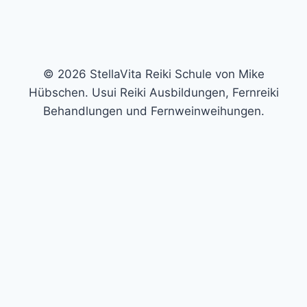
© 2026 StellaVita Reiki Schule von Mike
Hübschen. Usui Reiki Ausbildungen, Fernreiki
Behandlungen und Fernweinweihungen.
Trage hier deine E-Mail-Adresse ein und erhalte die
ausführliche Auswertung und einen kostenlosen
Videoimpuls per Mail. In meinem kostenlosen Video
zeige ich dir eine kleine Technik, mit der du es schaffen
kannst, deine eigene Aura-Farbe wahrzunehmen.