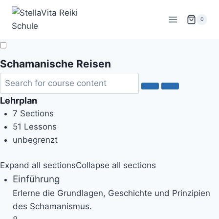
Zum
Inhalt
0
springen
Schamanische Reisen
Lehrplan
7 Sections
51 Lessons
unbegrenzt
Expand all sections
Collapse all sections
Einführung
Erlerne die Grundlagen, Geschichte und Prinzipien
des Schamanismus.