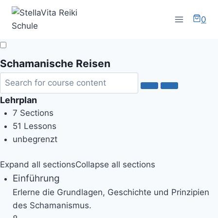
Zum
Inhalt
0
springen
Schamanische Reisen
Lehrplan
7 Sections
51 Lessons
unbegrenzt
Expand all sections
Collapse all sections
Einführung
Erlerne die Grundlagen, Geschichte und Prinzipien
des Schamanismus.