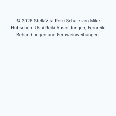
© 2026 StellaVita Reiki Schule von Mike
Hübschen. Usui Reiki Ausbildungen, Fernreiki
Behandlungen und Fernweinweihungen.
Trage hier deine E-Mail-Adresse ein und erhalte die
ausführliche Auswertung und einen kostenlosen
Videoimpuls per Mail. In meinem kostenlosen Video
zeige ich dir eine kleine Technik, mit der du es schaffen
kannst, deine eigene Aura-Farbe wahrzunehmen.