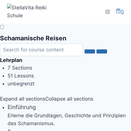
Zum
Inhalt
0
springen
Schamanische Reisen
Lehrplan
7 Sections
51 Lessons
unbegrenzt
Expand all sections
Collapse all sections
Einführung
Erlerne die Grundlagen, Geschichte und Prinzipien
des Schamanismus.