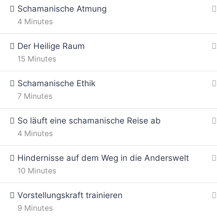
Schamanische Atmung
4 Minutes
Der Heilige Raum
LEISTUNGEN
15 Minutes
Shop
Schamanische Ethik
Reiki Ausbildung
7 Minutes
Reiki Auffrischungen
So läuft eine schamanische Reise ab
Reiki Tagebuch
4 Minutes
Fernreiki Behandlung
Aura Healing Ausbildung
Hindernisse auf dem Weg in die Anderswelt
Schamanische Reisen
10 Minutes
Ahnenheilung
Vorstellungskraft trainieren
9 Minutes