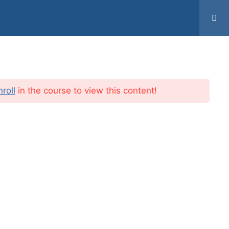
gen
Auffrischungen
Blog
Login
0
nroll
in the course to view this content!