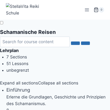
Zum
Inhalt
0
springen
Schamanische Reisen
Lehrplan
7 Sections
51 Lessons
unbegrenzt
Expand all sections
Collapse all sections
Einführung
Erlerne die Grundlagen, Geschichte und Prinzipien
des Schamanismus.