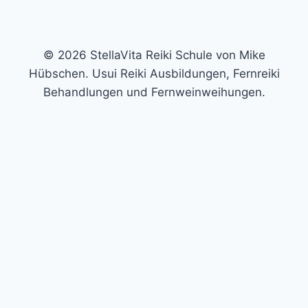
© 2026 StellaVita Reiki Schule von Mike
Hübschen. Usui Reiki Ausbildungen, Fernreiki
Behandlungen und Fernweinweihungen.
Trage hier deine E-Mail-Adresse ein und erhalte die
ausführliche Auswertung und einen kostenlosen
Videoimpuls per Mail. In meinem kostenlosen Video
zeige ich dir eine kleine Technik, mit der du es schaffen
kannst, deine eigene Aura-Farbe wahrzunehmen.