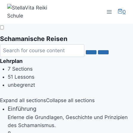
Zum
Inhalt
0
springen
Schamanische Reisen
Lehrplan
7 Sections
51 Lessons
unbegrenzt
Expand all sections
Collapse all sections
Einführung
Erlerne die Grundlagen, Geschichte und Prinzipien
des Schamanismus.