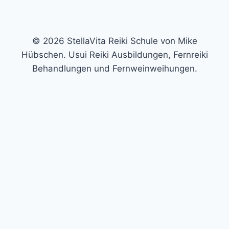
© 2026 StellaVita Reiki Schule von Mike
Hübschen. Usui Reiki Ausbildungen, Fernreiki
Behandlungen und Fernweinweihungen.
Trage hier deine E-Mail-Adresse ein und erhalte die
ausführliche Auswertung und einen kostenlosen
Videoimpuls per Mail. In meinem kostenlosen Video
zeige ich dir eine kleine Technik, mit der du es schaffen
kannst, deine eigene Aura-Farbe wahrzunehmen.