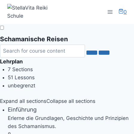
Zum
Inhalt
0
springen
Schamanische Reisen
Lehrplan
7 Sections
51 Lessons
unbegrenzt
Expand all sections
Collapse all sections
Einführung
Erlerne die Grundlagen, Geschichte und Prinzipien
des Schamanismus.