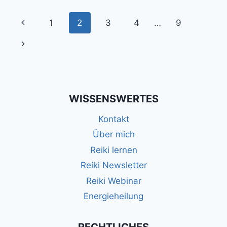
WENN
ENERGIEARBEIT
Seitennavigation
Vorherige
1
2
3
4
…
9
DIE
MODERNE
Seite
Nächste
MEDIZIN
ERGÄNZT
Seite
WISSENSWERTES
Kontakt
Über mich
Reiki lernen
Reiki Newsletter
Reiki Webinar
Energieheilung
RECHTLICHES