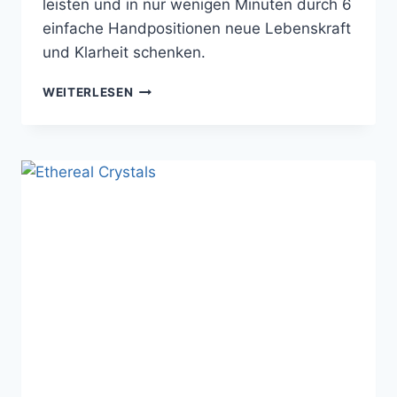
leisten und in nur wenigen Minuten durch 6
einfache Handpositionen neue Lebenskraft
und Klarheit schenken.
REIKI
WEITERLESEN
KURZBEHANDLUNG:
SCHNELLE
HANDPOSITIONEN
BEI
STRESS
UND
KRANKHEIT