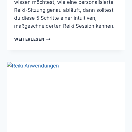
wissen möchtest, wie eine personalisierte
Reiki-Sitzung genau abläuft, dann solltest
du diese 5 Schritte einer intuitiven,
maßgeschneiderten Reiki Session kennen.
REIKI-
WEITERLESEN
SITZUNG
NACH
MASS: S
O L
ÄUFT E
INE P
ERSONALISIERTE A
NWENDUNG A
B (
5 S
CHRITTE)