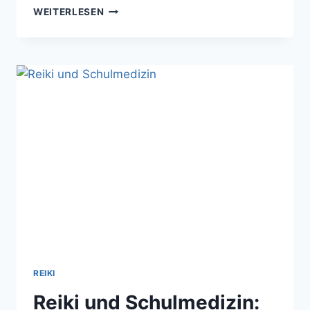
DIE
WEITERLESEN
DREI
TANDEN:
ENERGIEZENTREN
FÜR
BALANCE
UND
SÄULEN
DER
REIKI-
KRAFT
REIKI
Reiki und Schulmedizin: