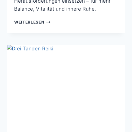
Herausforderungen einsetzen – für mehr
Balance, Vitalität und innere Ruhe.
IM
WEITERLESEN
FLUSS
MIT
REIKI:
6
KRAFTVOLLE
REIKI
ANWENDUNGEN
FÜR
DEINEN
ALLTAG