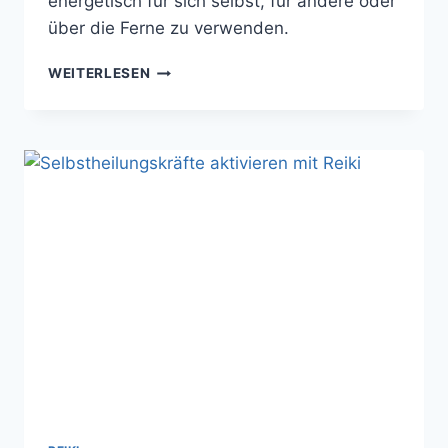
energetisch für sich selbst, für andere oder
über die Ferne zu verwenden.
ETHEREAL
WEITERLESEN
CRYSTALS
–
KRAFTVOLLE
HEILUNGSSITZUNGEN
MIT
ÄTHERISCHEN
KRISTALLEN