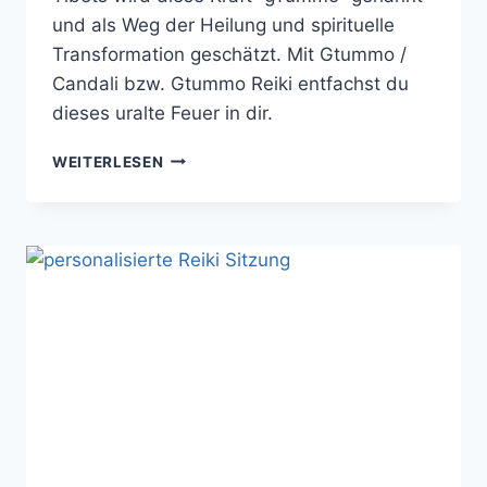
und als Weg der Heilung und spirituelle
Transformation geschätzt. Mit Gtummo /
Candali bzw. Gtummo Reiki entfachst du
dieses uralte Feuer in dir.
ENTFACHE
WEITERLESEN
DAS
INNERE
FEUER
DER
SEELE
–
EINFÜHRUNG
IN
GTUMMO/CANDALI
REIKI