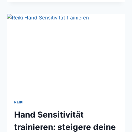
UNTERWEGS:
MIT
DIESEN
3
TIPPS
REIKI
VON
ÜBERALL
AUS
PRAKTIZIEREN
REIKI
Hand Sensitivität
trainieren: steigere deine