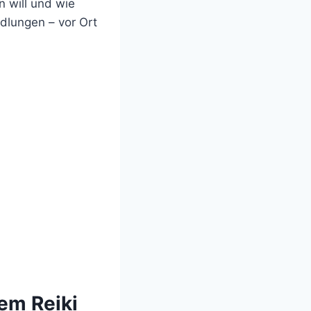
 will und wie
dlungen – vor Ort
em Reiki