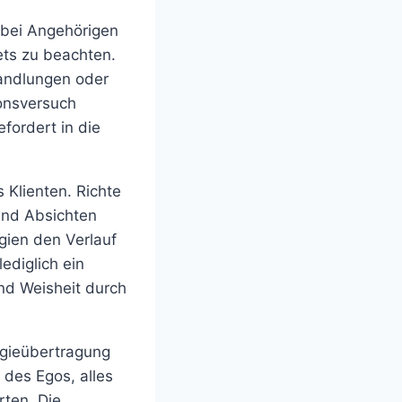
 bei Angehörigen
ts zu beachten.
andlungen oder
ionsversuch
efordert in die
Klienten. Richte
und Absichten
gien den Verlauf
ediglich ein
und Weisheit durch
rgieübertragung
 des Egos, alles
rten. Die