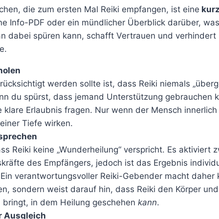
hen, die zum ersten Mal Reiki empfangen, ist eine
kurz
eine Info-PDF oder ein mündlicher Überblick darüber, was 
n dabei spüren kann, schafft Vertrauen und verhindert
e.
holen
cksichtigt werden sollte ist, dass Reiki niemals „über
nn du spürst, dass jemand Unterstützung gebrauchen kö
klare Erlaubnis fragen. Nur wenn der Mensch innerlich o
seiner Tiefe wirken.
rsprechen
ss Reiki keine „Wunderheilung“ verspricht. Es aktiviert 
kräfte des Empfängers, jedoch ist das Ergebnis individu
 Ein verantwortungsvoller Reiki-Gebender macht daher 
n, sondern weist darauf hin, dass Reiki den Körper und 
 bringt, in dem Heilung geschehen
kann
.
r Ausgleich