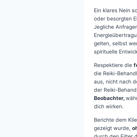
Ein klares Nein s
oder besorgten El
Jegliche Anfrage
Energieübertragu
gelten, selbst we
spirituelle Entwi
Respektiere die
f
die Reiki-Behand
aus, nicht nach 
der Reiki-Behandl
Beobachter,
währ
dich wirken.
Berichte dem Klie
gezeigt wurde,
o
durch den Filter