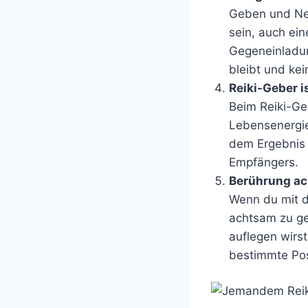
Geben und Neh
sein, auch ein
Gegeneinladung
bleibt und kei
Reiki-Geber i
Beim Reiki-Geb
Lebensenergie 
dem Ergebnis i
Empfängers.
Berührung ac
Wenn du mit de
achtsam zu ge
auflegen wirst
bestimmte Po