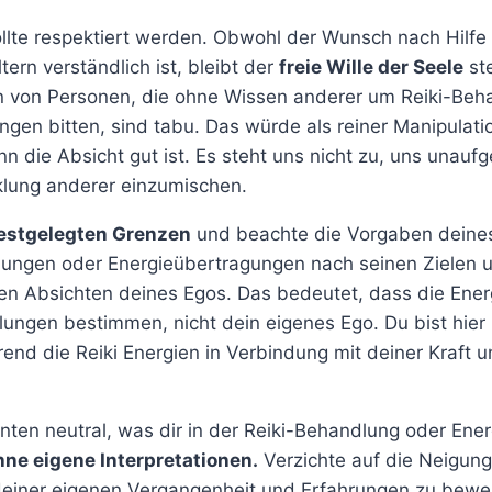
ollte respektiert werden. Obwohl der Wunsch nach Hilfe
tern verständlich ist, bleibt der
freie Wille der Seele
ste
n von Personen, die ohne Wissen anderer um Reiki-Beh
ngen bitten, sind tabu. Das würde als reiner Manipulat
nn die Absicht gut ist. Es steht uns nicht zu, uns unaufg
cklung anderer einzumischen.
estgelegten Grenzen
und beachte die Vorgaben deines 
lungen oder Energieübertragungen nach seinen Zielen 
den Absichten deines Egos. Das bedeutet, dass die Ener
ungen bestimmen, nicht dein eigenes Ego. Du bist hier l
end die Reiki Energien in Verbindung mit deiner Kraft 
nten neutral, was dir in der Reiki-Behandlung oder Ene
hne eigene Interpretationen.
Verzichte auf die Neigung
 deiner eigenen Vergangenheit und Erfahrungen zu bewe