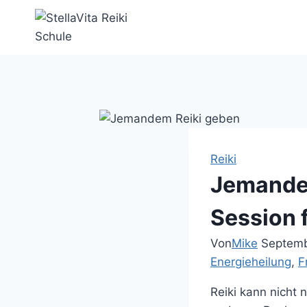
Zum
Inhalt
springen
Reiki
Jemandem
Session 
Von
Mike
Septemb
Energieheilung
, 
F
Reiki kann nicht 