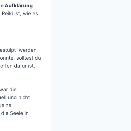
e Aufklärung
Reiki ist, wie es
gestülpt“ werden
nnte, solltest du
ffen dafür ist,
zwar die
ell und nicht
keine
die Seele in