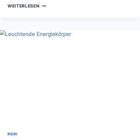
RAUHNÄCHTE
WEITERLESEN
RITUALE
MIT
REIKI:
ENERGETISCHE
AUSRICHTUNG
FÜR
DAS
NEUE
JAHR
REIKI