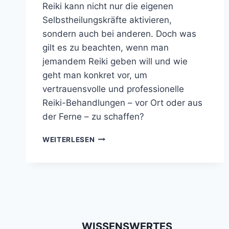
Reiki kann nicht nur die eigenen
Selbstheilungskräfte aktivieren,
sondern auch bei anderen. Doch was
gilt es zu beachten, wenn man
jemandem Reiki geben will und wie
geht man konkret vor, um
vertrauensvolle und professionelle
Reiki-Behandlungen – vor Ort oder aus
der Ferne – zu schaffen?
JEMANDEM
WEITERLESEN
REIKI
GEBEN:
SO
BAUST
DU
EINE
REIKI
SESSION
WISSENSWERTES