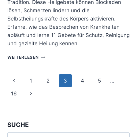
Tradition. Diese Heilgebete können Blockaden
lösen, Schmerzen lindern und die
Selbstheilungskräfte des Körpers aktivieren.
Erfahre, wie das Besprechen von Krankheiten
abläuft und lerne 11 Gebete für Schutz, Reinigung
und gezielte Heilung kennen.
HEILEN
WEITERLESEN
MIT
WORTEN:
SCHAMANISCHES
Seitennavigation
Vorherige
1
2
3
4
5
…
BESPRECHEN
VON
Seite
Nächste
16
KRANKHEITEN
Seite
SUCHE
Suchen