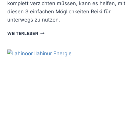
komplett verzichten müssen, kann es helfen, mit
diesen 3 einfachen Möglichkeiten Reiki für
unterwegs zu nutzen.
REIKI
WEITERLESEN
FÜR
UNTERWEGS:
MIT
DIESEN
3
TIPPS
REIKI
VON
ÜBERALL
AUS
PRAKTIZIEREN