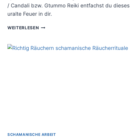
/ Candali bzw. Gtummo Reiki entfachst du dieses
uralte Feuer in dir.
ENTFACHE
WEITERLESEN
DAS
INNERE
FEUER
DER
SEELE
–
EINFÜHRUNG
IN
GTUMMO/CANDALI
REIKI
SCHAMANISCHE ARBEIT