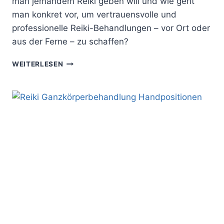
man jemandem Reiki geben will und wie geht
man konkret vor, um vertrauensvolle und
professionelle Reiki-Behandlungen – vor Ort oder
aus der Ferne – zu schaffen?
JEMANDEM
WEITERLESEN
REIKI
GEBEN:
SO
BAUST
DU
EINE
REIKI
SESSION
FÜR
EINE
ANDERE
PERSON
AUF