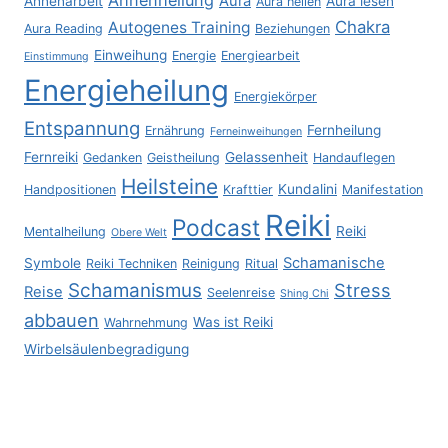
Ahnenheilung
Aura
Ahnenarbeit
Aura lesen
Aura heilen
Chakra
Autogenes Training
Aura Reading
Beziehungen
Einweihung
Energie
Energiearbeit
Einstimmung
Energieheilung
Energiekörper
Entspannung
Fernheilung
Ernährung
Ferneinweihungen
Fernreiki
Gelassenheit
Gedanken
Geistheilung
Handauflegen
Heilsteine
Kundalini
Handpositionen
Krafttier
Manifestation
Reiki
Podcast
Reiki
Mentalheilung
Obere Welt
Schamanische
Symbole
Reiki Techniken
Reinigung
Ritual
Schamanismus
Stress
Reise
Seelenreise
Shing Chi
abbauen
Was ist Reiki
Wahrnehmung
Wirbelsäulenbegradigung