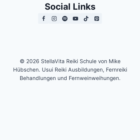
Social Links
© 2026 StellaVita Reiki Schule von Mike
Hübschen. Usui Reiki Ausbildungen, Fernreiki
Behandlungen und Fernweinweihungen.
Trage hier deine E-Mail-Adresse ein und erhalte die
ausführliche Auswertung und einen kostenlosen
Videoimpuls per Mail. In meinem kostenlosen Video
zeige ich dir eine kleine Technik, mit der du es schaffen