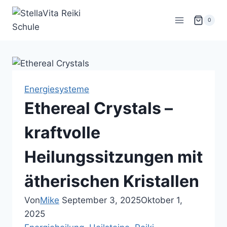
Zum
Inhalt
0
springen
Energiesysteme
Ethereal Crystals –
kraftvolle
Heilungssitzungen mit
ätherischen Kristallen
Von
Mike
September 3, 2025
Oktober 1,
2025