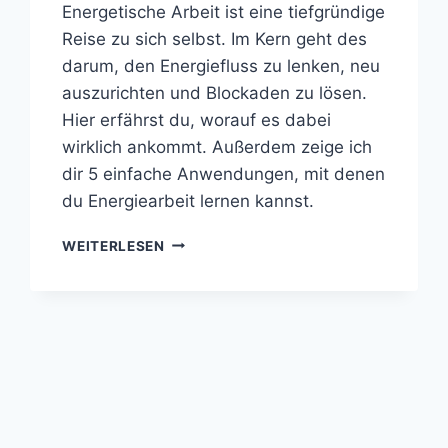
Energetische Arbeit ist eine tiefgründige
Reise zu sich selbst. Im Kern geht des
darum, den Energiefluss zu lenken, neu
auszurichten und Blockaden zu lösen.
Hier erfährst du, worauf es dabei
wirklich ankommt. Außerdem zeige ich
dir 5 einfache Anwendungen, mit denen
du Energiearbeit lernen kannst.
ENERGIEARBEIT
WEITERLESEN
LERNEN:
5
EINFACHE
ÜBUNGEN
FÜR
DEINEN
WEG
ZUR
SELBSTHEILUNG