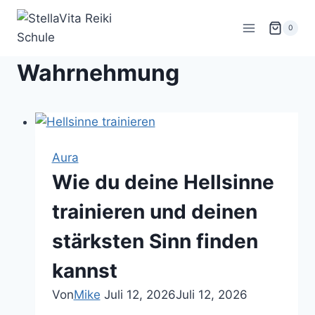
Zum
Inhalt
0
springen
Wahrnehmung
Aura
Wie du deine Hellsinne
trainieren und deinen
stärksten Sinn finden
kannst
Von
Mike
Juli 12, 2026
Juli 12, 2026