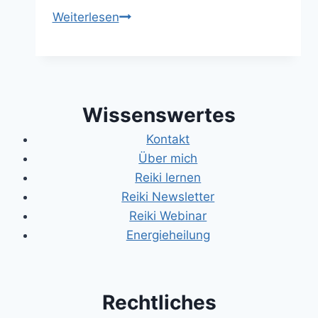
Wie
Weiterlesen
fühlt
sich
Reiki
Energie
Wissenswertes
an
und
Kontakt
wie
Über mich
merkst
Reiki lernen
du,
Reiki Newsletter
ob
Reiki Webinar
sie
Energieheilung
wirkt?
Rechtliches