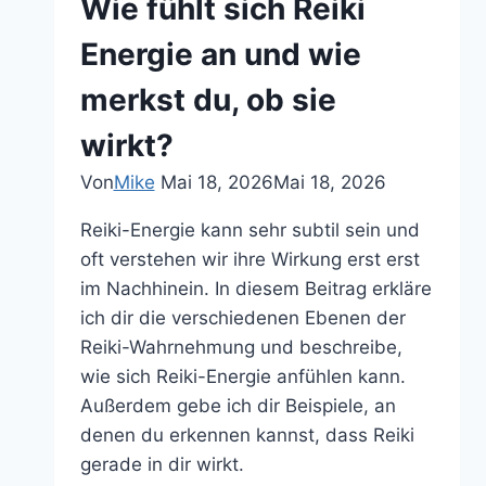
Wie fühlt sich Reiki
deinen
stärksten
Energie an und wie
Sinn
merkst du, ob sie
finden
kannst
wirkt?
Von
Mike
Mai 18, 2026
Mai 18, 2026
Reiki-Energie kann sehr subtil sein und
oft verstehen wir ihre Wirkung erst erst
im Nachhinein. In diesem Beitrag erkläre
ich dir die verschiedenen Ebenen der
Reiki-Wahrnehmung und beschreibe,
wie sich Reiki-Energie anfühlen kann.
Außerdem gebe ich dir Beispiele, an
denen du erkennen kannst, dass Reiki
gerade in dir wirkt.