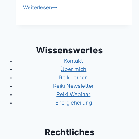
Heile
Weiterlesen
deinen
Körper:
Die
12
Wissenswertes
Regeln
der
Kontakt
Reiki
Über mich
Ernährung
Reiki lernen
Reiki Newsletter
Reiki Webinar
Energieheilung
Rechtliches