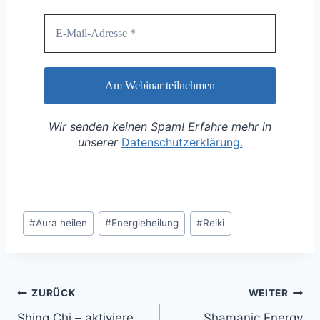
Wir senden keinen Spam! Erfahre mehr in
unserer
Datenschutzerklärung.
Schlagworte:
#
Aura heilen
#
Energieheilung
#
Reiki
Beitragsnavigation
ZURÜCK
WEITER
Shing Chi – aktiviere
Shamanic Energy