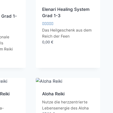
Elenari Healing System
Grad 1-3
 Grad 1-
Bewertet
Das Heilgeschenk aus dem
mit
Reich der Feen
4.95
onale
von 5
0,00
€
ls
im Reiki
Reiki
Aloha Reiki
t
Nutze die herzzentrierte
a-
Lebensenergie des Aloha