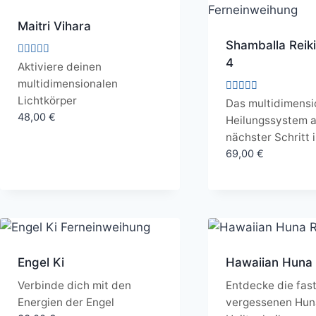
Maitri Vihara
Shamballa Reiki
4
Bewertet
Aktiviere deinen
mit
multidimensionalen
5.00
von 5
Lichtkörper
Bewertet
Das multidimensi
mit
48,00
€
Heilungssystem a
4.00
von 5
nächster Schritt 
69,00
€
Engel Ki
Hawaiian Huna 
Verbinde dich mit den
Entdecke die fas
Energien der Engel
vergessenen Hun