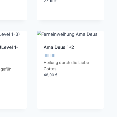
27,00
€
(Level 1-
Ama Deus 1+2
Bewertet
Heilung durch die Liebe
mit
Gottes
tgefühl
5.00
von 5
48,00
€