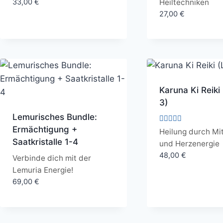
33,00
€
Heiltechniken
27,00
€
Karuna Ki Reiki 
3)
Lemurisches Bundle:
Ermächtigung +
Bewertet
Heilung durch Mi
mit
Saatkristalle 1-4
und Herzenergie
5.00
von 5
48,00
€
Verbinde dich mit der
Lemuria Energie!
69,00
€