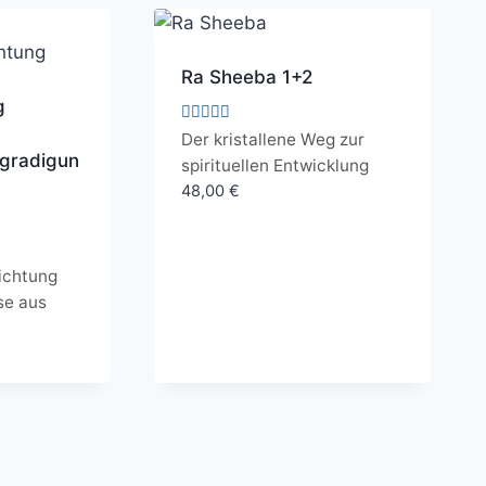
Ra Sheeba 1+2
g
Bewertet
Der kristallene Weg zur
mit
gradigun
spirituellen Entwicklung
5.00
von 5
48,00
€
ichtung
se aus