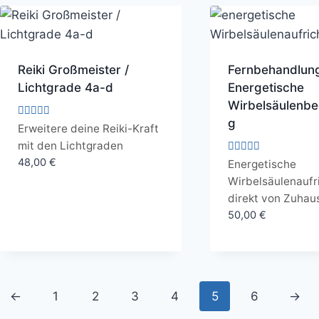
Reiki Großmeister /
Fernbehandlun
Lichtgrade 4a-d
Energetische
Wirbelsäulenbe
g
Bewertet
Erweitere deine Reiki-Kraft
mit
mit den Lichtgraden
5.00
von 5
Bewertet
48,00
€
Energetische
mit
Wirbelsäulenaufr
5.00
von 5
direkt von Zuhau
50,00
€
←
1
2
3
4
5
6
→