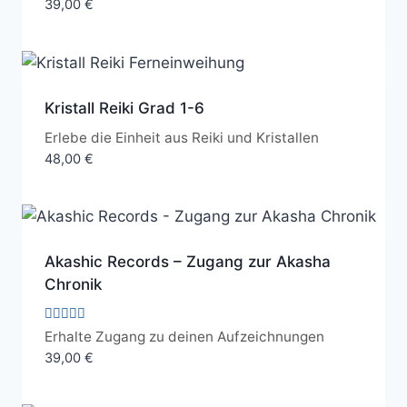
39,00
€
5.00
von 5
Kristall Reiki Grad 1-6
Erlebe die Einheit aus Reiki und Kristallen
48,00
€
Akashic Records – Zugang zur Akasha
Chronik
Bewertet
Erhalte Zugang zu deinen Aufzeichnungen
mit
39,00
€
4.67
von 5