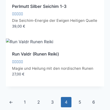
Perlmutt Silber Seichim 1-3
Bewertet
Die Seichim-Energie der Ewigen Heiligen Quelle
mit
39,00
€
5.00
von 5
Run Valdr (Runen Reiki)
Bewertet
Magie und Heilung mit den nordischen Runen
mit
27,00
€
5.00
von 5
←
1
2
3
4
5
6