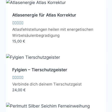
Atlasenergie für Atlas Korrektur
Bewertet
Atlasfehlstellungen heilen mit energetischen
mit
Wirbelsäulenbegradigung
5.00
von 5
15,00
€
Fylgien – Tierschutzgeister
Bewertet
Verbinde dich deinem Tierschutzgeist
mit
24,00
€
5.00
von 5