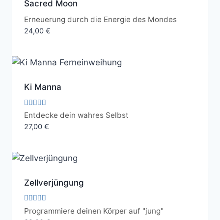
Sacred Moon
Erneuerung durch die Energie des Mondes
24,00
€
Ki Manna
Bewertet
Entdecke dein wahres Selbst
mit
27,00
€
5.00
von 5
Zellverjüngung
Bewertet
Programmiere deinen Körper auf "jung"
mit