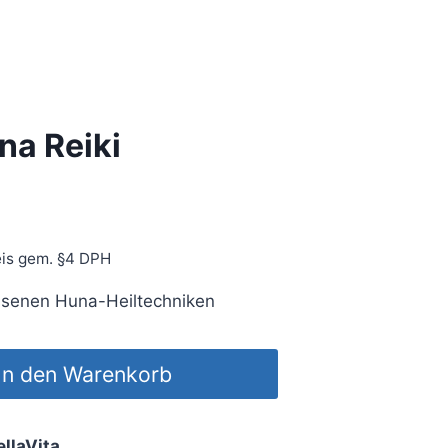
na Reiki
is gem. §4 DPH
ssenen Huna-Heiltechniken
In den Warenkorb
ellaVita