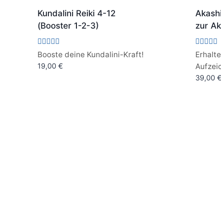
Kundalini Reiki 4-12
Akash
(Booster 1-2-3)
zur A
Bewertet
Bewertet
Booste deine Kundalini-Kraft!
Erhalt
mit
mit
19,00
€
Aufzei
5.00
4.67
von 5
von 5
39,00