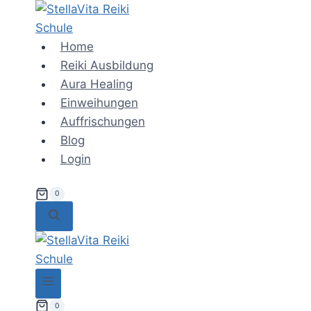
Zum
Inhalt
springen
Home
Reiki Ausbildung
Aura Healing
Einweihungen
Auffrischungen
Blog
Login
0
0