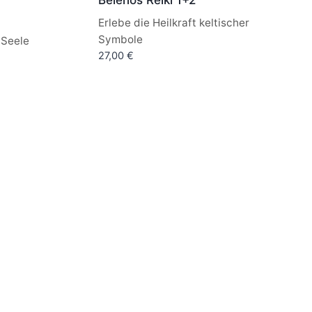
Belenos Reiki 1+2
Erlebe die Heilkraft keltischer
Symbole
 Seele
27,00
€