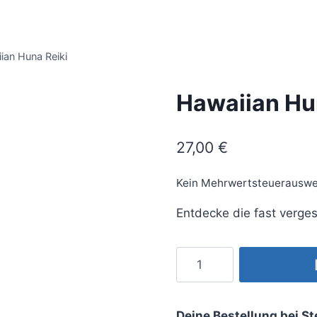
ian Huna Reiki
Hawaiian Hu
27,00
€
Kein Mehrwertsteuerauswe
Entdecke die fast verge
Hawaiian
Huna
Reiki
Menge
Deine Bestellung bei St