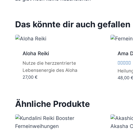
Das könnte dir auch gefallen
Aloha Reiki
Ama D
Nutze die herzzentrierte
Bewertet
Lebensenergie des Aloha
Heilun
mit
27,00
€
48,00
5.00
von 5
Ähnliche Produkte