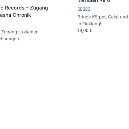
Meridian Reiki
ic Records – Zugang
kasha Chronik
Bewertet
Bringe Körper, Geist und
mit
in Einklang!
5.00
von 5
19,00
€
e Zugang zu deinen
chnungen
€