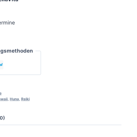
ermine
ungsmethoden
e
waii
,
Huna
,
Reiki
0)