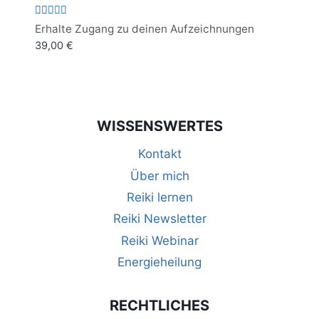
Bewertet
Erhalte Zugang zu deinen Aufzeichnungen
mit
39,00
€
4.67
von 5
WISSENSWERTES
Kontakt
Über mich
Reiki lernen
Reiki Newsletter
Reiki Webinar
Energieheilung
RECHTLICHES