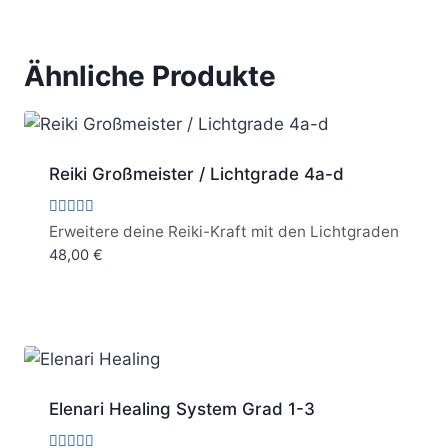
von 5
Ähnliche Produkte
Reiki Großmeister / Lichtgrade 4a-d
Bewertet
Erweitere deine Reiki-Kraft mit den Lichtgraden
mit
48,00
€
5.00
von 5
Elenari Healing System Grad 1-3