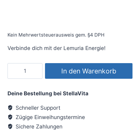
Kein Mehrwertsteuerausweis gem. §4 DPH
Verbinde dich mit der Lemuria Energie!
Lemurisches
In den Warenkorb
Bundle:
Ermächtigung
+
Deine Bestellung bei StellaVita
Saatkristalle
Schneller Support
1-
Zügige Einweihungstermine
4
Menge
Sichere Zahlungen