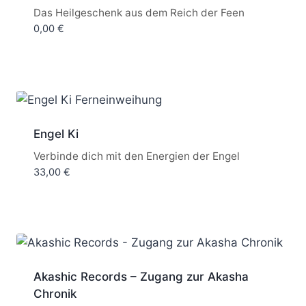
Bewertet
Das Heilgeschenk aus dem Reich der Feen
mit
0,00
€
4.95
von 5
Engel Ki
Verbinde dich mit den Energien der Engel
33,00
€
Akashic Records – Zugang zur Akasha
Chronik