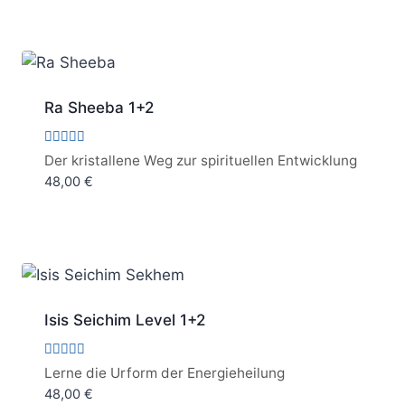
Ra Sheeba 1+2
Bewertet
Der kristallene Weg zur spirituellen Entwicklung
mit
48,00
€
5.00
von 5
Isis Seichim Level 1+2
Bewertet
Lerne die Urform der Energieheilung
mit
48,00
€
5.00