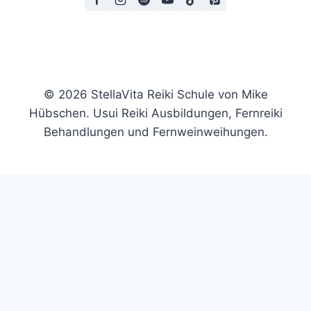
© 2026 StellaVita Reiki Schule von Mike
Hübschen. Usui Reiki Ausbildungen, Fernreiki
Behandlungen und Fernweinweihungen.
Trage hier deine E-Mail-Adresse ein und erhalte die
ausführliche Auswertung und einen kostenlosen
Videoimpuls per Mail. In meinem kostenlosen Video
zeige ich dir eine kleine Technik, mit der du es schaffen
kannst, deine eigene Aura-Farbe wahrzunehmen.