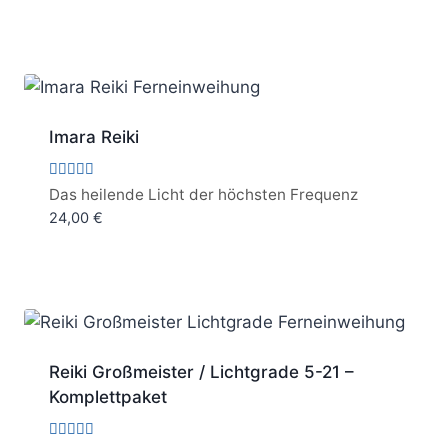
Imara Reiki
Bewertet
Das heilende Licht der höchsten Frequenz
mit
24,00
€
5.00
von 5
Reiki Großmeister / Lichtgrade 5-21 –
Komplettpaket