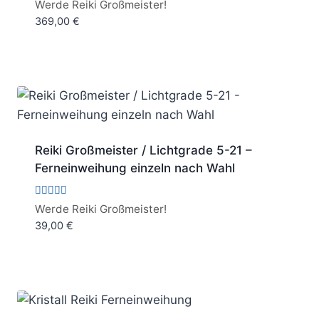
Bewertet
Werde Reiki Großmeister!
mit
369,00
€
5.00
von 5
Reiki Großmeister / Lichtgrade 5-21 –
Ferneinweihung einzeln nach Wahl
Bewertet
Werde Reiki Großmeister!
mit
39,00
€
5.00
von 5