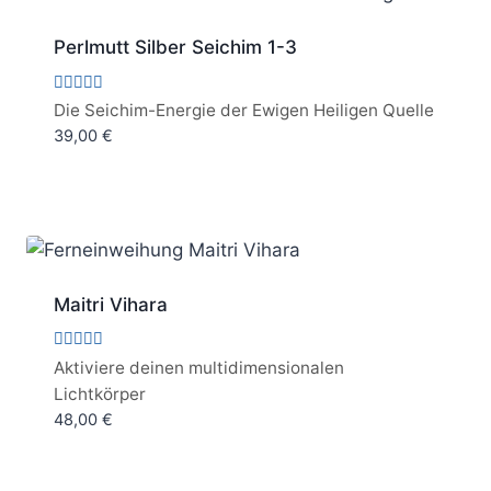
Perlmutt Silber Seichim 1-3
Bewertet
Die Seichim-Energie der Ewigen Heiligen Quelle
mit
39,00
€
5.00
von 5
Maitri Vihara
Bewertet
Aktiviere deinen multidimensionalen
mit
Lichtkörper
5.00
von 5
48,00
€