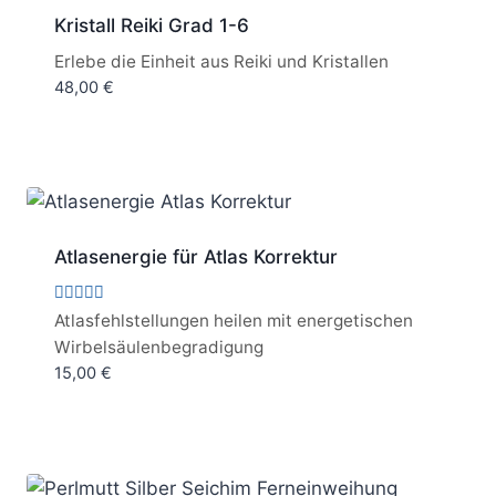
Kristall Reiki Grad 1-6
Erlebe die Einheit aus Reiki und Kristallen
48,00
€
Atlasenergie für Atlas Korrektur
Bewertet
Atlasfehlstellungen heilen mit energetischen
mit
Wirbelsäulenbegradigung
5.00
von 5
15,00
€