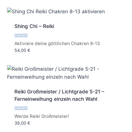
Shing Chi – Reiki
Bewertet
Aktiviere deine göttlichen Chakren 8-13
mit
54,00
€
5.00
von 5
Reiki Großmeister / Lichtgrade 5-21 –
Ferneinweihung einzeln nach Wahl
Bewertet
Werde Reiki Großmeister!
mit
39,00
€
5.00
von 5