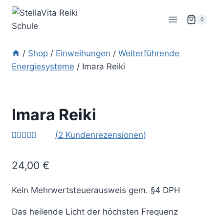
Zum
Inhalt
0
springen
/
Shop
/
Einweihungen
/
Weiterführende
Energiesysteme
/
Imara Reiki
Imara Reiki
(
2
Kundenrezensionen)
Bewertet
2
mit
5.00
24,00
€
von 5,
basierend
auf
Kundenbew
Kein Mehrwertsteuerausweis gem. §4 DPH
ertungen
Das heilende Licht der höchsten Frequenz