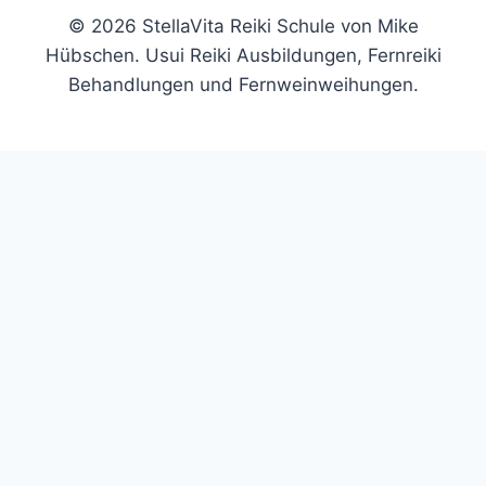
© 2026 StellaVita Reiki Schule von Mike
Hübschen. Usui Reiki Ausbildungen, Fernreiki
Behandlungen und Fernweinweihungen.
Trage hier deine E-Mail-Adresse ein und erhalte die
ausführliche Auswertung und einen kostenlosen
Videoimpuls per Mail. In meinem kostenlosen Video
zeige ich dir eine kleine Technik, mit der du es schaffen
kannst, deine eigene Aura-Farbe wahrzunehmen.
X