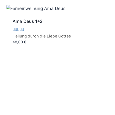
Ama Deus 1+2
Bewertet
Heilung durch die Liebe Gottes
mit
48,00
€
5.00
von 5