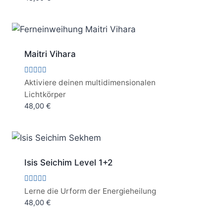
von 5
Maitri Vihara
Bewertet
Aktiviere deinen multidimensionalen
mit
Lichtkörper
5.00
von 5
48,00
€
Isis Seichim Level 1+2
Bewertet
Lerne die Urform der Energieheilung
mit
48,00
€
5.00
von 5