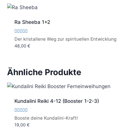
Ra Sheeba 1+2
Bewertet
Der kristallene Weg zur spirituellen Entwicklung
mit
48,00
€
5.00
von 5
Ähnliche Produkte
Kundalini Reiki 4-12 (Booster 1-2-3)
Bewertet
Booste deine Kundalini-Kraft!
mit
19,00
€
5.00
von 5