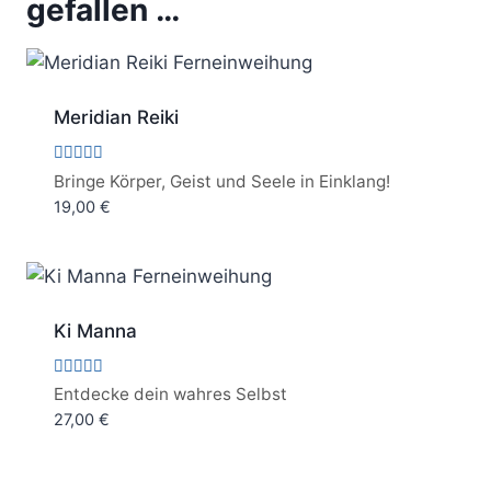
gefallen …
Meridian Reiki
Bewertet
Bringe Körper, Geist und Seele in Einklang!
mit
19,00
€
5.00
von 5
Ki Manna
Bewertet
Entdecke dein wahres Selbst
mit
27,00
€
5.00
von 5