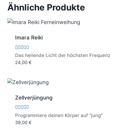
Ähnliche Produkte
Imara Reiki
Bewertet
Das heilende Licht der höchsten Frequenz
mit
24,00
€
5.00
von 5
Zellverjüngung
Bewertet
Programmiere deinen Körper auf "jung"
mit
39,00
€
5.00
von 5