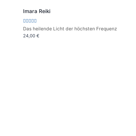
Imara Reiki
Bewertet
Das heilende Licht der höchsten Frequenz
mit
24,00
€
5.00
von 5