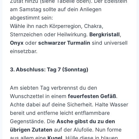
Zutat hinzu (siehe Tabelle oben). Der Edelstein
am Samstag sollte auf dein Anliegen
abgestimmt sein:
Wähle ihn nach Körperregion, Chakra,
Sternzeichen oder Heilwirkung.
Bergkristall
,
Onyx
oder
schwarzer Turmalin
sind universell
einsetzbar.
3. Abschluss: Tag 7 (Sonntag)
Am siebten Tag verbrennst du den
Wunschzettel in einem
feuerfesten Gefäß
.
Achte dabei auf deine Sicherheit. Halte Wasser
bereit und entferne leicht entflammbare
Gegenstände. Die
Asche gibst du zu den
übrigen Zutaten
auf der Alufolie. Nun forme
aus allem eine
Kugel
. Hülle diese in blauen