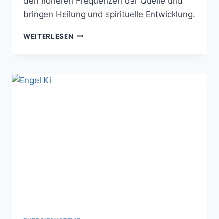
den höheren Frequenzen der Quelle und
bringen Heilung und spirituelle Entwicklung.
DAS
WEITERLESEN
ELENARI
HEALING
SYSTEM
AUS
DEM
REICH
DER
FEEN