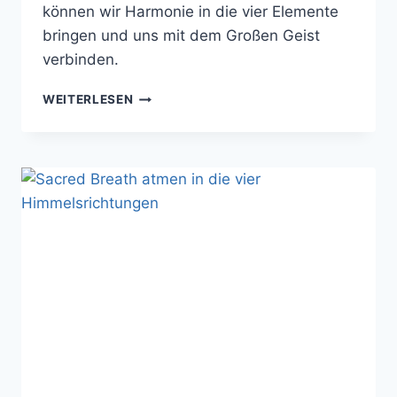
können wir Harmonie in die vier Elemente
bringen und uns mit dem Großen Geist
verbinden.
MA’HEO’O
WEITERLESEN
–
IM
EINKLANG
MIT
DEN
VIER
ELEMENTEN
UND
DEM
GROSSEN G
EIST