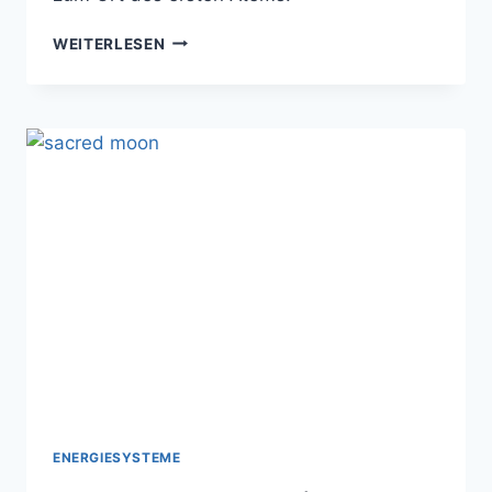
SACRED
WEITERLESEN
BREATH
–
HEILEN
DURCH
ATMEN
IN
DIE
VIER
HIMMELSRICHTUNGEN
ENERGIESYSTEME