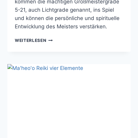
kommen die mächtigen Großmeistergrade
5-21, auch Lichtgrade genannt, ins Spiel
und können die persönliche und spirituelle
Entwicklung des Meisters verstärken.
DIE
WEITERLESEN
GEHEIMEN
REIKI
GROSSMEISTER L
ICHTGRADE: V
OLLENDUNG D
ER R
EIKI L
EHRE