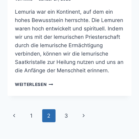
Lemuria war ein Kontinent, auf dem ein
hohes Bewusstsein herrschte. Die Lemuren
waren hoch entwickelt und spirituell. Indem
wir uns mit der lemurischen Priesterschaft
durch die lemurische Ermächtigung
verbinden, können wir die lemurische
Saatkristalle zur Heilung nutzen und uns an
die Anfänge der Menschheit erinnern.
LEMURISCHE
WEITERLESEN
SAATKRISTALLE
–
VERBINDE
DICH
Seitennavigation
Vorherige
Nächste
1
2
3
MIT
DER
Seite
Seite
LEMURIA
ENERGIE