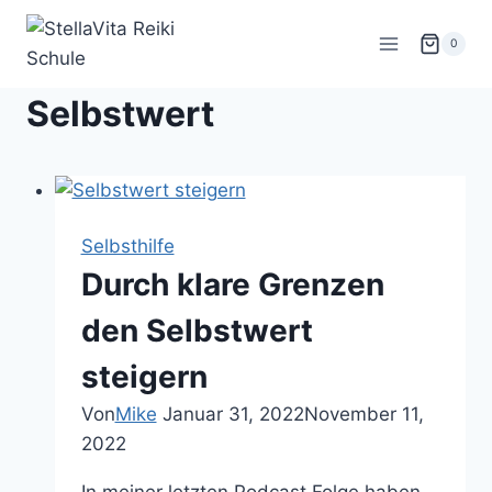
Zum
Inhalt
0
springen
Selbstwert
Selbsthilfe
Durch klare Grenzen
den Selbstwert
steigern
Von
Mike
Januar 31, 2022
November 11,
2022