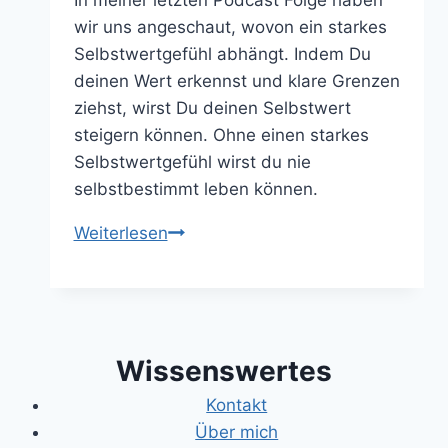
In meiner letzten Podcast Folge haben
wir uns angeschaut, wovon ein starkes
Selbstwertgefühl abhängt. Indem Du
deinen Wert erkennst und klare Grenzen
ziehst, wirst Du deinen Selbstwert
steigern können. Ohne einen starkes
Selbstwertgefühl wirst du nie
selbstbestimmt leben können.
Durch
Weiterlesen
klare
Grenzen
den
Selbstwert
Wissenswertes
steigern
Kontakt
Über mich