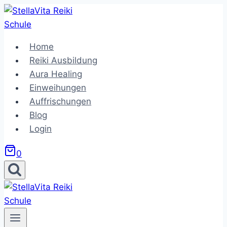
Zum
Inhalt
springen
Home
Reiki Ausbildung
Aura Healing
Einweihungen
Auffrischungen
Blog
Login
0